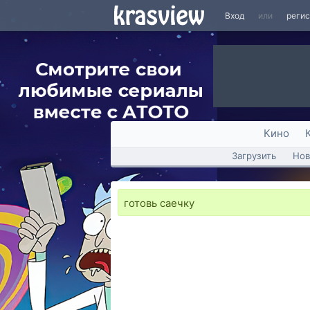
Вход
или
реги
Кино
Загрузить
Нов
готовь саечку