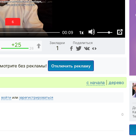
6
1x
00:09
Закладки
Поделиться
+25
1
1
26
Отключить рекламу
мотрите без рекламы!
с начала
|
дерево
о
войти
или
зарегистрироваться
До
Ка
0
Те