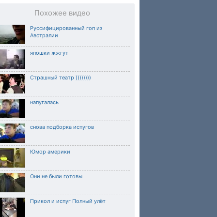
Похожее видео
Руссифицированный гоп из
Австралии
япошки жжгут
Страшный театр ))))))))
напугалась
снова подборка испугов
Юмор америки
Они не были готовы
Прикол и испуг Полный улёт