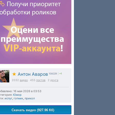
★
Антон Аваров
108229
|
+1
2032
видео
455
постов
2
друга
бавлено: 16 мая 2026 в 03:53
тегория:
Юмор
ги:
испуг
,
гопник
,
прикол
Скачать видео (927.96 Кб)