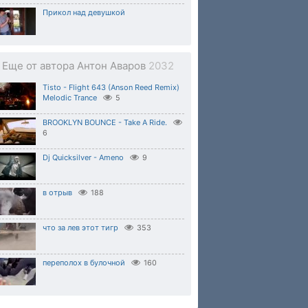
Прикол над девушкой
Еще от автора Антон Аваров
2032
Tisto - Flight 643 (Anson Reed Remix)
Melodic Trance
5
BROOKLYN BOUNCE - Take A Ride.
6
Dj Quicksilver - Ameno
9
в отрыв
188
что за лев этот тигр
353
переполох в булочной
160