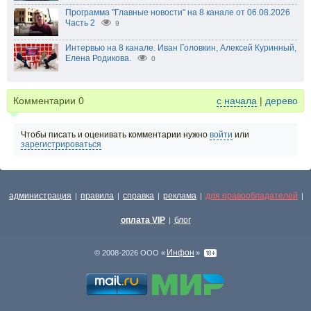
Программа "Главные новости" на 8 канале от 06.08.2026
Часть 2
9
Интервью на 8 канале. Иван Головкин, Алексей Куринный,
Елена Родикова.
0
Комментарии
0
с начала
|
дерево
Чтобы писать и оценивать комментарии нужно
войти
или
зарегистрироваться
администрация
правила
справка
реклама
для правообладателей
|
|
|
|
|
оплата VIP
блог
|
Инфон
© 2008-2026 ООО «
»