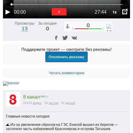
1x
00:00
27:44
5
Просмотры
За сегодня
0
13
0
0
0
Поддержите проект — смотрите без рекламы!
Отключить рекламу
Читать комментарии
8 канал
9100
| 0
15225
видео
19
постов
15
друзей
Главные новости сегодня:
🌊 Из-за увеличения сбросов на ГЭС Енисей вышел из берегов —
затопило часть набережной Красноярска и острова Татышев.