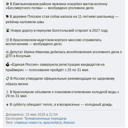
🚫 В Емельяновском районе мужчина оскорбил матом колонну
«Бессмертного полка» — возбуждено уголовное дело.
🐕 В деревне Плоское стая собак напала на 11-летнюю школьницу —
ребёнку наложили швы.
🛣️ Новую дорогу в переулке Боготольский откроют в 2027 году.
🤢 В Красноярском кадетском корпусе массово отравились
воспитанники — возбуждено дело.
⚖️ Депутат Ирина Иванова добилась возобновления уголовного дела о
ДТП в Козульке.
🗳️ «Единая Россия» завершила регистрацию кандидатов на
праймериз — голосование пройдёт с 25 по 31 мая.
📋 В России утвердили официальные рекомендации по здоровому
образу жизни.
💧 В Красноярске объявили о плановом отключении холодной воды с
29 по 31 мая.
☀️ В субботу обещают тепло, а в воскресенье — холодный дождь.
Добавлено: 15 мая 2026 в 21:54
Категория:
Телевизионные передачи
Теги:
главные новости
,
красноярск
,
8канал