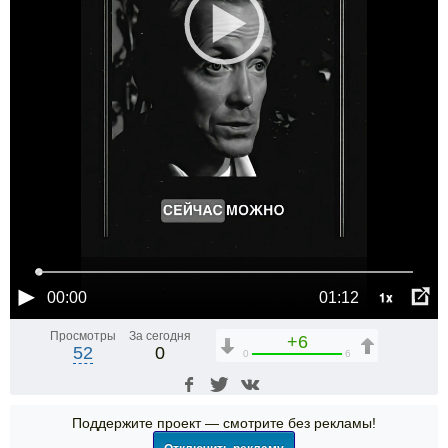
1x
00:00
01:12
Просмотры
За сегодня
+6
52
0
0
6
Поддержите проект — смотрите без рекламы!