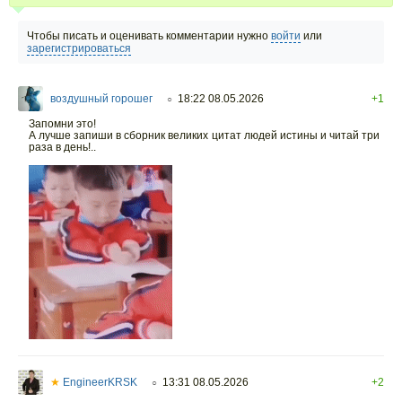
Чтобы писать и оценивать комментарии нужно
войти
или
зарегистрироваться
воздушный горошег
18:22 08.05.2026
+1
○
Запомни это!
А лучше запиши в сборник великих цитат людей истины и читай три
раза в день!..
★
EngineerKRSK
13:31 08.05.2026
+2
○