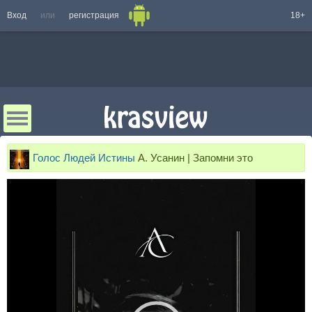
Вход
или
регистрация
18+
Голос Людей Истины
А. Усанин | Запомни это