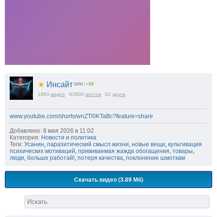
★
Инсайт
11654
|
+119
1863
видео
62800
постов
62
друга
www.youtube.com/shorts/wnZTl0KTaBc?feature=share
Добавлено: 8 мая 2026 в 11:02
Категория:
Новости и политика
Теги:
Усанин
,
паразитический смысл жизни
,
новые вещи
,
культивация
психических мотиваций
,
прививаемая жажда обогащения
,
товары
,
люди
,
больше работай!
,
потеря качества
,
поклонение шмоткам
Скачать видео (3.89 Мб)