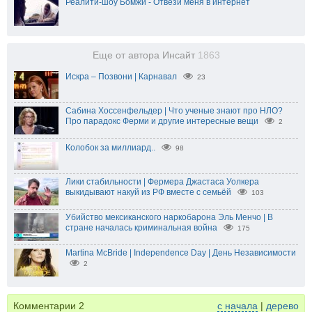
Реалити-шоу Бомжи - Отвези меня в интернет
Еще от автора Инсайт
1863
Искра – Позвони | Карнавал
23
Сабина Хоссенфельдер | Что ученые знают про НЛО?
Про парадокс Ферми и другие интересные вещи
2
Колобок за миллиард..
98
Лики стабильности | Фермера Джастаса Уолкера
выкидывают накуй из РФ вместе с семьёй
103
Убийство мексиканского наркобарона Эль Менчо | В
стране началась криминальная война
175
Martina McBride | Independence Day | День Независимости
2
Комментарии
2
с начала
|
дерево