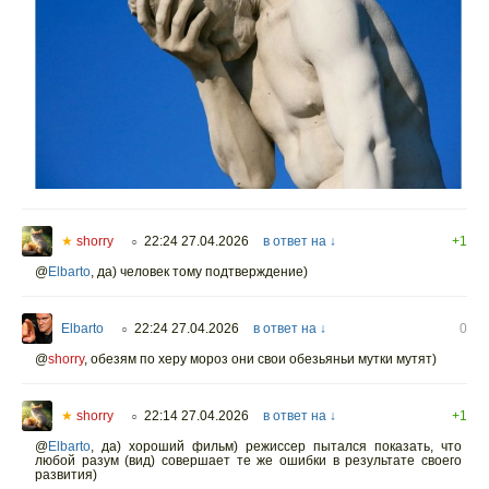
★
shorry
22:24 27.04.2026
в ответ на ↓
+1
○
@
Elbarto
,
да) человек тому подтверждение)
Elbarto
22:24 27.04.2026
в ответ на ↓
0
○
@
shorry
,
обезям по херу мороз они свои обезьяньи мутки мутят)
★
shorry
22:14 27.04.2026
в ответ на ↓
+1
○
@
Elbarto
,
да) хороший фильм) режиссер пытался показать, что
любой разум (вид) совершает те же ошибки в результате своего
развития)