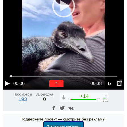
1x
00:00
00:38
5
Просмотры
За сегодня
+14
193
0
1
15
Поддержите проект — смотрите без рекламы!
Отключить рекламу