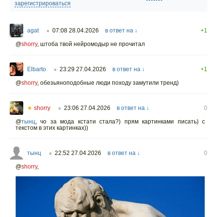
зарегистрироваться
agat
07:08 28.04.2026
в ответ на ↓
+1
○
@
shorry
,
штоба твой нейромодыр не прочитал
Elbarto
23:29 27.04.2026
в ответ на ↓
+1
○
@
shorry
,
обезьяноподобные люди походу замутили тренд)
★
shorry
23:06 27.04.2026
в ответ на ↓
0
○
@
тынц
,
чо за мода кстати стала?) прям картинками писать) с
текстом в этих картинках))
тынц
22:52 27.04.2026
в ответ на ↓
0
○
@
shorry
,