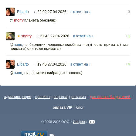
Elbarto
22:02 27.04.2026
в ответ на ↓
0
○
@
shorry
,планета обезьян))
★
shorry
21:43 27.04.2026
в ответ на ↓
+1
○
@
тынц
,
в биологии человекоподобных нет)) есть приматы) мы
приматы) они тоже приматы)
Elbarto
19:46 27.04.2026
в ответ на ↓
+4
○
@
тынц
,
ты на низких вибрациях гоняешь)
администрация
правила
справка
реклама
для правообладателей
|
|
|
|
|
оплата VIP
блог
|
Инфон
© 2008-2026 ООО «
»