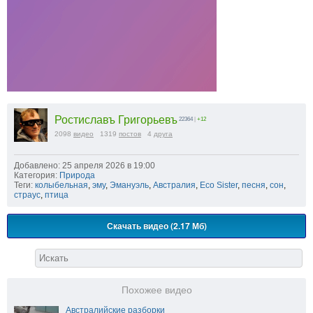
Ростиславъ Григорьевъ
22364
|
+12
2098
видео
1319
постов
4
друга
Добавлено: 25 апреля 2026 в 19:00
Категория:
Природа
Теги:
колыбельная
,
эму
,
Эмануэль
,
Австралия
,
Eco Sister
,
песня
,
сон
,
страус
,
птица
Скачать видео (2.17 Мб)
Похожее видео
Австралийские разборки