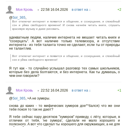
Моя Кровь
22:58 16.04.2026
в ответ на ↓
+2
○
@
Sol_365
,
Вот отключат интернет и появится и общение, и созерцание, и спокойный
сон и уйма свободного времени! И снова начнём читать книги, слушать
красивую музыку и даже рисовать.
адекватным людям, наличие интернета не мешает читать книги и
"созерцать". А вот наличие только телевизора, и отсутствие
интернета - из тебя таланта точно не сделают, если ты от природы
не талантлив.
Вот отключат интернет и появится и общение, и созерцание, и спокойный
сон и уйма свободного времени!
Я тут как - то случайно услышал разговор тех самых школьников,
которые без дела болтаются, и без интернета. Как ты думаешь, о
чем они говорили?
Моя Кровь
22:52 16.04.2026
в ответ на ↓
+1
○
@
Sol_365
,
>А не зумеры.
снова до каких - то мифических зумеров дое**бался) что же они
тебе покоя то так не дают?
Я тебе сейчас пару десятков "зумеров" приведу, с лёту, которые, в
отличии от тебя, 'не зумера', сделали не мало хорошего и
полезного. А вот что сделал ты хорошего для окружающих, а не для