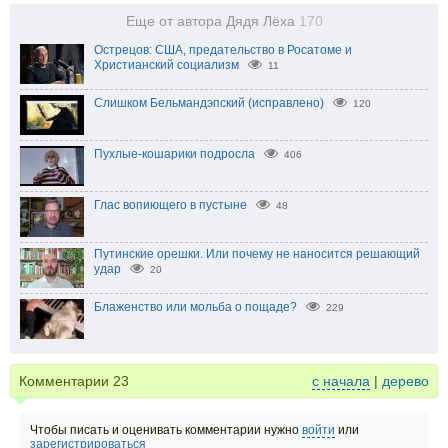
Еще от автора Дядя Лёха
170
Острецов: США, предательство в Росатоме и
Христианский социализм
11
Слишком Бельмандэпский (исправлено)
120
Пухлые-кошарики подросла
406
Глас вопиющего в пустыне
48
Путинские орешки. Или почему не наносится решающий
удар
20
Блаженство или мольба о пощаде?
229
Комментарии
23
с начала
|
дерево
Чтобы писать и оценивать комментарии нужно
войти
или
зарегистрироваться