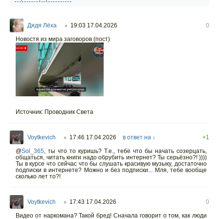
Дядя Лёха
19:03 17.04.2026
0
○
Новостя из мира заговоров (пост)
Источник: Проводник Света
Voytkevich
17:46 17.04.2026
в ответ на ↓
+1
○
@
Sol_365
,
ты что то куришь? Т.е., тебе что бы начать созерцать,
общаться, читать книги надо обрубить интернет? Ты серьёзно?! ))))
Ты в курсе что сейчас что бы слушать красивую музыку, достаточно
подписки в интернете? Можно и без подписки... Мля, тебе вообще
сколько лет то?!
Voytkevich
17:43 17.04.2026
0
○
Видео от наркомана? Такой бред! Сначала говорит о том, как люди