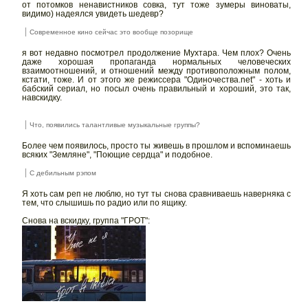
от потомков ненавистников совка, тут тоже зумеры виноваты,
видимо) надеялся увидеть шедевр?
Современное кино сейчас это вообще позорище
я вот недавно посмотрел продолжение Мухтара. Чем плох? Очень
даже хорошая пропаганда нормальных человеческих
взаимоотношений, и отношений между противоположным полом,
кстати, тоже. И от этого же режиссера "Одиночества.net" - хоть и
бабский сериал, но посыл очень правильный и хороший, это так,
навскидку.
Что, появились талантливые музыкальные группы?
Более чем появилось, просто ты живешь в прошлом и вспоминаешь
всяких "Земляне", "Поющие сердца" и подобное.
С дебильным рэпом
Я хоть сам реп не люблю, но тут ты снова сравниваешь наверняка с
тем, что слышишь по радио или по ящику.
Снова на вскидку, группа "ГРОТ":