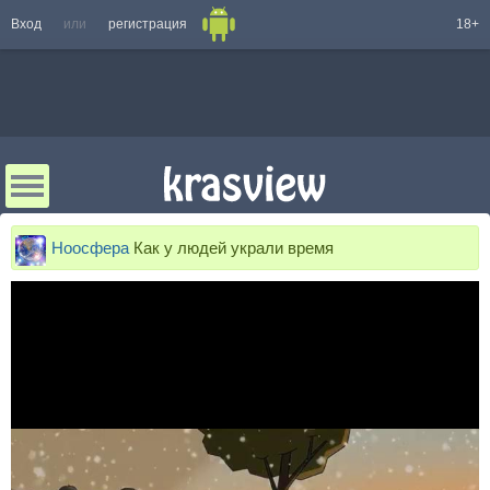
Вход
или
регистрация
18+
Ноосфера
Как у людей украли время