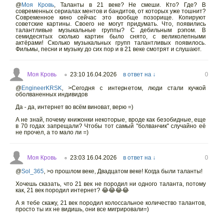
@
Моя Кровь
,
Таланты в 21 веке? Не смеши. Кто? Где? В
современных сериалах ментов и бандитов, от которых уже тошнит?
Современное кино сейчас это вообще позорище. Копируют
советские картины. Своего не могут придумать. Что, появились
талантливые музыкальные группы? С дебильным рэпом. В
семидесятых сколько картин было снято, с великолепными
актёрами! Сколько музыкальных групп талантливых появилось.
Фильмы, песни и музыку до сих пор и в 21 веке смотрят и слушают.
Моя Кровь
23:10 16.04.2026
в ответ на ↓
0
○
@
EngineerKRSK
,
>Сегодня с интернетом, люди стали кучкой
оболваненных индивидов
Да - да, интернет во всём виноват, верю =)
А не знай, почему книжонки некоторые, вроде как безобидные, еще
в 70 годах запрещали? Чтобы тот самый "болванчик" случайно её
не прочел, а то мало ли =)
Моя Кровь
23:03 16.04.2026
в ответ на ↓
0
○
@
Sol_365
,
>о прошлом веке, Двадцатом веке! Когда были таланты!
Хочешь сказать, что 21 век не породил ни одного таланта, потому
как, 21 век породил интернет? 😂😂😂😂
А я тебе скажу, 21 век породил колоссальное количество талантов,
просто ты их не видишь, они все мигрировали=)