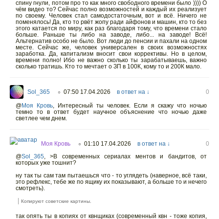
спину гнули, потом про то как много свободного времени было )))) О
чём видео то? Сейчас полно возможностей и каждый их реализует
по своему. Человек стал самодостаточным, вот и всё. Ничего не
поменялось! Да, кто то рвёт жопу ради айфонов и машин, кто то без
этого катается по миру, как раз благодаря тому, что времени стало
больше. Раньше ты либо на заводе, либо... на заводе! Всё!
Альтернатив особо не было. Вот люди до пенсии и пахали на одном
месте. Сейчас же, человек универсален в своих возможностях
заработка. Да, капитализм вносит свои коррективы. Но в целом,
времени полно! Ибо не важно сколько ты зарабатываешь, важно
сколько тратишь. Кто то мечтает о ЗП в 100К, кому то и 200К мало.
Sol_365
07:50 17.04.2026
в ответ на ↓
0
○
@
Моя Кровь
,
Интересный ты человек. Если я скажу что ночью
темно то в ответ будет научное объяснение что ночью даже
светлее чем днем.
Моя Кровь
01:10 17.04.2026
в ответ на ↓
0
○
@
Sol_365
,
>В современных сериалах ментов и бандитов, от
которых уже тошнит?
ну так ты сам там пытаешься что - то углядеть (наверное, всё таки,
это рефлекс, тебе же по ящику их показывают, а больше то и нечего
смотреть).
Копируют советские картины.
так опять ты в копиях от квнщиках (современный квн - тоже копия,