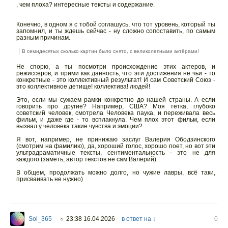
, чем плоха? интересные тексты и содержание.
Конечно, в одном я с тобой соглашусь, что тот уровень, который ты
запомнил, и ты ждешь сейчас - ну сложно сопоставить, по самым
разным причинам.
В семидесятых сколько картин было снято, с великолепными актёрами!
Не спорю, а ты посмотри происхождение этих актеров, и
режиссеров, и прими как данность, что эти достижения не чьи - то
конкретные - это коллективный результат! И сам Советский Союз -
это коллективное детище! коллектива! людей!
Это, если мы сужаем рамки конкретно до нашей страны. А если
говорить про другие? Например, США? Моя тетка, глубоко
советский человек, смотрела Человека паука, и переживала весь
фильм, и даже где - то всплакнула. Чем плох этот фильм, если
вызвал у человека такие чувства и эмоции?
Я вот, например, не принижаю заслуг Валерия Ободзинского
(смотрим на фамилию), да, хороший голос, хорошо поет, но вот эти
ультрадраматичные тексты, сентиментальность - это не для
каждого (заметь, автор текстов не сам Валерий).
В общем, продолжать можно долго, но чужие лавры, всё таки,
присваивать не нужно)
Sol_365
23:38 16.04.2026
в ответ на ↓
0
○