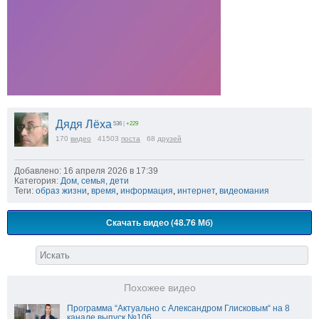
Дядя Лёха
536
|
+229
170
видео
41503
поста
68
друзей
Добавлено: 16 апреля 2026 в 17:39
Категория:
Дом, семья, дети
Теги:
образ жизни
,
время
,
информация
,
интернет
,
видеомания
Скачать видео (48.76 Мб)
Похожее видео
Программа “Актуально с Александром Глисковым“ на 8
канале выпуск №106