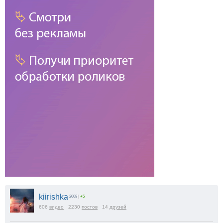
1x
2x
1.75x
1.5x
1.25x
1x
0.75x
0.5x
100
%
Масштаб:
100
%
-5%
+5%
kiirishka
2008
|
+5
606
видео
2230
постов
14
друзей