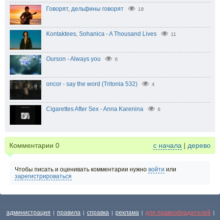
Говорят, дельфины говорят
18
Kontaktees, Sohanica - A Thousand Lives
11
Ourson - Always you
6
oncor - say the word (Tritonia 532)
4
Cigarettes After Sex - Anna Karenina
6
Комментарии
0
с начала
|
дерево
Чтобы писать и оценивать комментарии нужно
войти
или
зарегистрироваться
администрация
правила
справка
реклама
для правообладателей
|
|
|
|
|