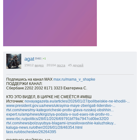
agat
25482
|
+1
15612
видео
20104
поста
45
друзей
Подпишись на канал МАХ
max.ru/mama_v_shapke
ПОДДЕРЖИ КАНАЛ:
Сбербанк 2202 2032 8171 3323 Екатерина С.
КТО ЭТО ВИДЕЛ, В ЦИРКЕ НЕ СМЕЁТСЯ #МВШ
Источник:
novayagazeta.eu/articles/2026/01/27/politseiskie-ne-khodili-...
www.president.gov.ua/news/ukrayina-maye-zberigati-liderstvo-...
rtvi.com/news/my-kategoricheski-protiv-glava-russkoj-obshhin...
expert.ru/amp/news/kirgiziya-podala-v-sud-eaes-isk-protiv-ro...
www.rbc.ru/politics/28/01/2026/69791bf79a7947cd0be32f20
rtvi.com/news/polzuyutsya-blagami-iznasilovavshie-kaluzhskuy...
kaluga-news.ru/other/2026/01/28/46354.html
tass.ru/obschestvo/26264395