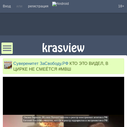
Вход
или
регистрация
18+
Суверенитет ЗаСвободу.РФ
КТО ЭТО ВИДЕЛ, В
ЦИРКЕ НЕ СМЕЁТСЯ #МВШ