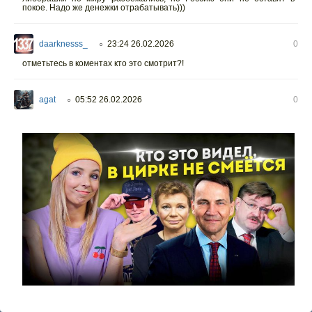
покое. Надо же денежки отрабатывать)))
daarknesss_
23:24 26.02.2026
0
○
отметьтесь в коментах кто это смотрит?!
agat
05:52 26.02.2026
0
○