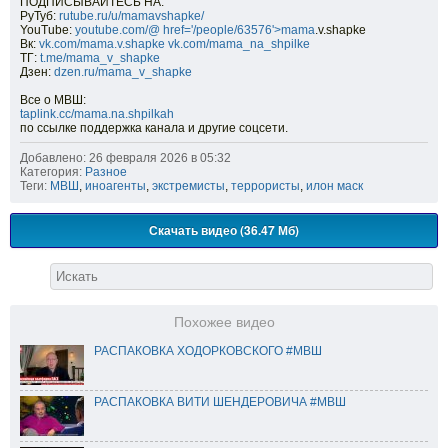
ПОДПИСЫВАЙТЕСЬ НА:
РуТуб:
rutube.ru/u/mamavshapke/
YouTube:
youtube.com/@
href='/people/63576'>mama
.v.shapke
Вк:
vk.com/mama.v.shapke
vk.com/mama_na_shpilke
ТГ:
t.me/mama_v_shapke
Дзен:
dzen.ru/mama_v_shapke
Все о МВШ:
taplink.cc/mama.na.shpilkah
по ссылке поддержка канала и другие соцсети.
Добавлено: 26 февраля 2026 в 05:32
Категория:
Разное
Теги:
МВШ
,
иноагенты
,
экстремисты
,
террористы
,
илон маск
Скачать видео (36.47 Мб)
Похожее видео
РАСПАКОВКА ХОДОРКОВСКОГО #МВШ
РАСПАКОВКА ВИТИ ШЕНДЕРОВИЧА #МВШ