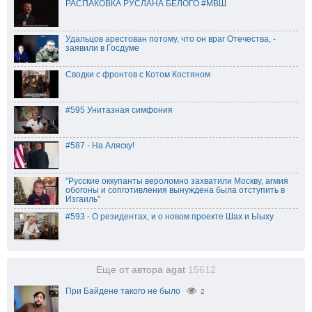
РАСПАКОВКА РУСЛАНА БЕЛОГО #МВШ
Удальцов арестован потому, что он враг Отечества, -
заявили в Госдуме
Сводки с фронтов с Котом Костяном
#595 Унитазная симфония
#587 - На Аляску!
"Русские оккупанты вероломно захватили Москву, агмия
обогоны и сопготивления вынуждена была отступить в
Изгаиль"
#593 - О резидентах, и о новом проекте Шах и Ыыху
Еще от автора agat
15612
При Байдене такого не было
2