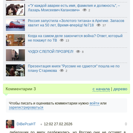
«"У каждой аварии есть имя, фамилия и должность", –
Лазарь Моисеевич Каганович»
2
Россия запустила «Золотого титана» в Арктике. Запасов
хватит на 50 лет, Время-вперёд! №718
37
Когда на самом деле закончится война? Ответ, который
не покажут по ТВ
13
ЧУДО! СЛЕПОЙ ПРОЗРЕЛ!
8
Презентация книги "Русские не сдаются" пошла не по
плану Старикова
2
Комментарии
3
с начала
|
дерево
Чтобы писать и оценивать комментарии нужно
войти
или
зарегистрироваться
DiBePcaHT
12:02 27.02.2026
0
○
либерашки по миру разбежались, но Россию они не оставят в