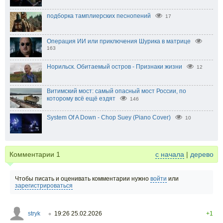
подборка тамплиерских песнопений
17
Операция ИИ или приключения Шурика в матрице
163
Норильск. Обитаемый остров - Признаки жизни
12
Витимский мост: самый опасный мост России, по
которому всё ещё ездят
146
System Of A Down - Chop Suey (Piano Cover)
10
Комментарии
1
с начала
|
дерево
Чтобы писать и оценивать комментарии нужно
войти
или
зарегистрироваться
stryk
19:26 25.02.2026
+1
○