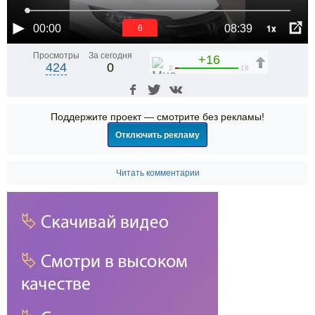
1x
00:00
08:39
6
Просмотры
За сегодня
+16
424
0
2
18
Поддержите проект — смотрите без рекламы!
Отключить рекламу
Читать комментарии