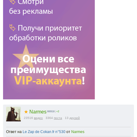
★
Narmes
660618
|
+2
23516
видео
3364
поста
13
друзей
Ответ на
Le Zap de Cokan.fr n°530
от
Narmes