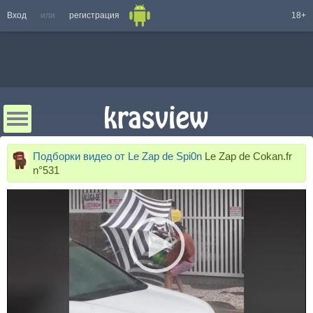
Вход
или
регистрация
18+
Подборки видео от Le Zap de Spi0n
Le Zap de Cokan.fr
n°531