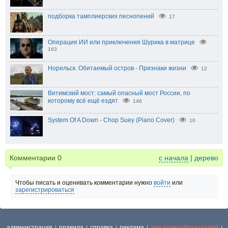
подборка тамплиерских песнопений
17
Операция ИИ или приключения Шурика в матрице
163
Норильск. Обитаемый остров - Признаки жизни
12
Витимский мост: самый опасный мост России, по
которому всё ещё ездят
146
System Of A Down - Chop Suey (Piano Cover)
10
Комментарии
0
с начала
|
дерево
Чтобы писать и оценивать комментарии нужно
войти
или
зарегистрироваться
администрация
правила
справка
реклама
для правообладателей
|
|
|
|
|