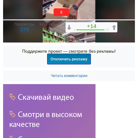
5
Просмотры
За сегодня
+14
378
0
1
15
Поддержите проект — смотрите без рекламы!
Отключить рекламу
Читать комментарии
00:00
00:00
16:30
1x
2x
1.75x
1.5x