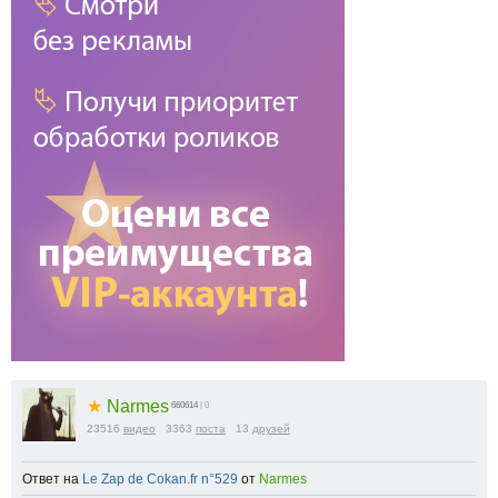
1.25x
1x
0.75x
0.5x
100
%
Масштаб:
100
%
-5%
+5%
★
Narmes
660614
| 0
23516
видео
3363
поста
13
друзей
Ответ на
Le Zap de Cokan.fr n°529
от
Narmes