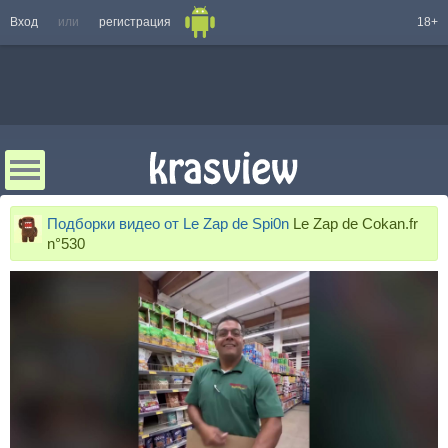
Вход
или
регистрация
18+
Подборки видео от Le Zap de Spi0n
Le Zap de Cokan.fr
n°530