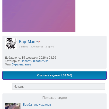
БартМан
19
|
−2
7
видео
396
постов
2
друга
Добавлено: 15 февраля 2026 в 03:56
Категория:
Новости и политика
Теги:
Украина
,
киев
Скачать видео (1.68 Мб)
Похожее видео
Бомбануло у хохлов