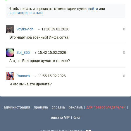
Чтобы писать и оценивать комментарии нужно
войти
или
зарегистрироваться
Voytkevich
11:20 19.02.2026
0
○
Это квартира военных! Инфа сотка!
Sol_365
15:42 15.02.2026
0
○
Ага, а в Белгороде думаете теплее?
Romach
11:55 15.02.2026
0
○
И что вы на это дрочите?
администрация
правила
справка
реклама
для правообладателей
|
|
|
|
|
оплата VIP
блог
|