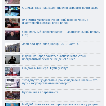
00:00
00:00
С 1 июля квартплата для киевлян вырастет почти вдвое
00:19
1x
04 Никита Михалков. Украинский вопрос. Часть 4
2x
(Настоящий киевский рок-н-ролл)
1.75x
1.5x
Специальный корреспондент — Оранжево-синий ноябрь
1.25x
(1/2)
1x
0.75x
Зепп Хольцер. Киев, ноябрь 2010. часть 4
0.5x
100
%
В Донецке народ захватил казначейство чтобы
Масштаб:
100
%
прекратить перечисление денег в Киев
-5%
+5%
Свидомый концерт . Путину капут.
Экс-депутат бундестага- Произошедшее в Киеве — это
путч и государственный переворот
Рукопашная в парламенте
МИД РФ: Киев не желает прислушаться к голосу разума