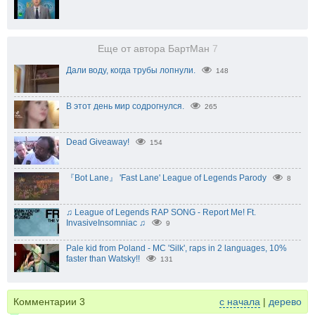
Еще от автора БартМан
7
Дали воду, когда трубы лопнули.
148
В этот день мир содрогнулся.
265
Dead Giveaway!
154
『Bot Lane』 'Fast Lane' League of Legends Parody
8
♫ League of Legends RAP SONG - Report Me! Ft.
InvasiveInsomniac ♫
9
Pale kid from Poland - MC 'Silk', raps in 2 languages, 10%
faster than Watsky!!
131
Комментарии
3
с начала
|
дерево