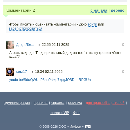
Комментарии
2
с начала
|
дерево
Чтобы писать и оценивать комментарии нужно
войти
или
зарегистрироваться
Дядя Лёха
22:55 02.11.2025
0
○
А есть вид, где "Подозрительный дядька везёт толпу крошек чёрти-
куда"?
serz17
18:34 02.11.2025
0
○
youtu.be/SduQWUcP8ho?si=p7xpgJOBDneRPGUn
администрация
правила
справка
реклама
для правообладателей
|
|
|
|
|
оплата VIP
блог
|
Инфон
© 2008-2026 ООО «
»