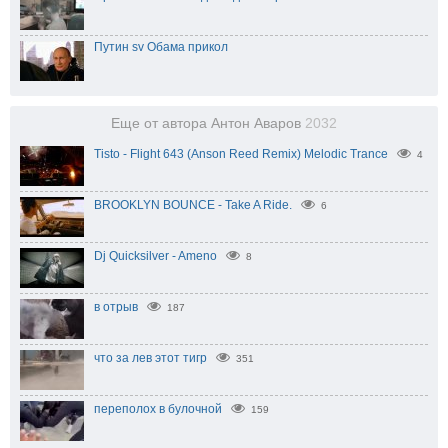
Путин sv Обама прикол
Еще от автора Антон Аваров
2032
Tisto - Flight 643 (Anson Reed Remix) Melodic Trance
4
BROOKLYN BOUNCE - Take A Ride.
6
Dj Quicksilver - Ameno
8
в отрыв
187
что за лев этот тигр
351
переполох в булочной
159