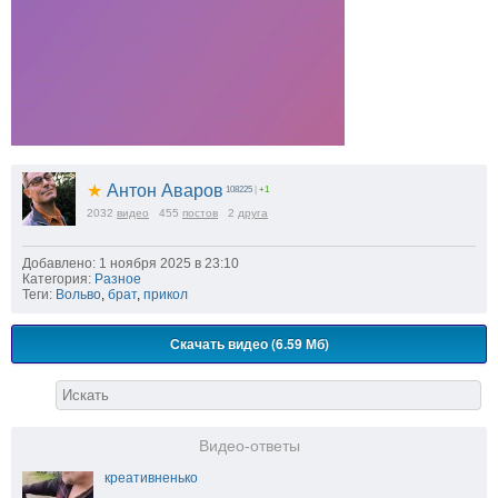
★
Антон Аваров
108225
|
+1
2032
видео
455
постов
2
друга
Добавлено: 1 ноября 2025 в 23:10
Категория:
Разное
Теги:
Вольво
,
брат
,
прикол
Скачать видео (6.59 Мб)
Видео-ответы
креативненько