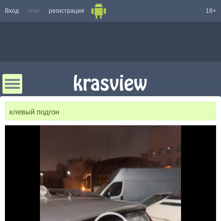
Вход
или
регистрация
18+
клевый подгон