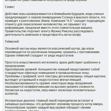
который не сумел завоевать популярность среди игроков.
Сюжет
Действие игры разворачивается в ближайшем будущем, когда ученые
предупреждают о скором превращении Солнца в красного гиганта, что
приведет к уничтожению Земли. Компания "А.Х." находит подходящую
планету для переселения человечества, но скрывает эту
информацию, предлагая вместо этого сомнительную вакцину.
Правительство поручает агенту Фрэнку Риксону расследовать
деятельность компании и предотвратить катастрофу.
Геймплей
Основной частью игры является классический шутер, где игрок
перемещается по различным локациям, сражаясь с противниками.
Однако геймплей страдает от ряда недостатков:
Простота искусственного интеллекта: враги действуют шаблонно и
предсказуемо.
Однообразие уровней: большинство локаций представляют собой
стандартные офисные помещения и промышленные зоны.
Проблемы с графикой: хотя текстуры детализированы, общая картина
выглядит устаревшей и недостаточно впечатляющей.
Несбалансированность оружия: некоторые виды вооружения
оказываются неэффективными на высоких уровнях сложности.
Несмотря на недостатки, игра имеет несколько положительных
аспектов:
Интересные диалоги: главный герой периодически вступает в
забавные разговоры, что добавляет игровому процессу нотку юмора.
Разнообразие оружия: каждый вид оружия обладает своими