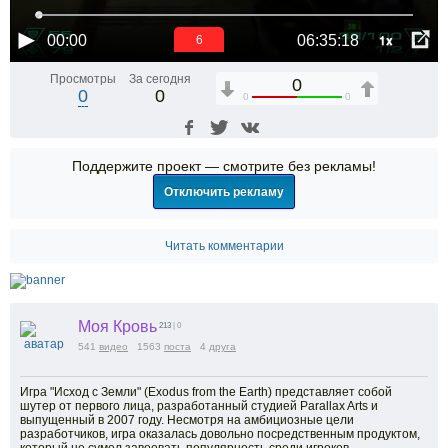
1x
00:00
06:35:18
5
Просмотры
За сегодня
0
0
0
0
0
Поддержите проект — смотрите без рекламы!
Отключить рекламу
Читать комментарии
Моя Кровь
213
| 0
541
видео
1563
поста
4
друга
Игра "Исход с Земли" (Exodus from the Earth) представляет собой
шутер от первого лица, разработанный студией Parallax Arts и
выпущенный в 2007 году. Несмотря на амбициозные цели
разработчиков, игра оказалась довольно посредственным продуктом,