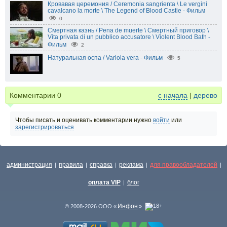
Кровавая церемония / Ceremonia sangrienta \ Le vergini
cavalcano la morte \ The Legend of Blood Castle - Фильм
0
Смертная казнь / Pena de muerte \ Смертный приговор \
Vita privata di un pubblico accusatore \ Violent Blood Bath -
Фильм
2
Натуральная оспа / Variola vera - Фильм
5
Комментарии
0
с начала
|
дерево
Чтобы писать и оценивать комментарии нужно
войти
или
зарегистрироваться
администрация
правила
справка
реклама
для правообладателей
|
|
|
|
|
оплата VIP
блог
|
Инфон
© 2008-2026 ООО «
»