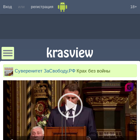
Вход
или
регистрация
18+
Суверенитет ЗаСвободу.РФ
Крах без войны