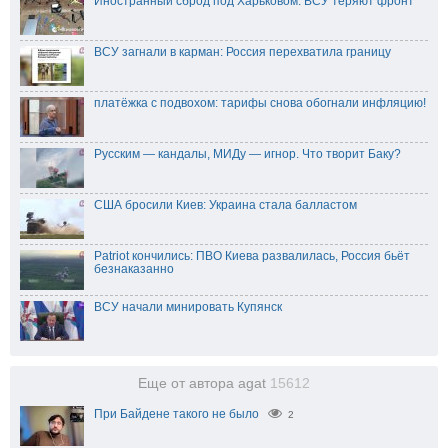
Иностранный сброд под Харьковом: ВСУ теряют фронт
ВСУ загнали в карман: Россия перехватила границу
платёжка с подвохом: тарифы снова обогнали инфляцию!
Русским — кандалы, МИДу — игнор. Что творит Баку?
США бросили Киев: Украина стала балластом
Patriot кончились: ПВО Киева развалилась, Россия бьёт
безнаказанно
ВСУ начали минировать Купянск
Еще от автора agat
15612
При Байдене такого не было
2