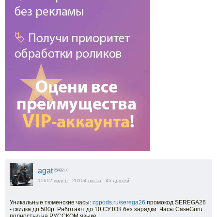
agat
25482
| 0
15612
видео
20104
поста
45
друзей
Уникальные тюменские часы:
cgpods.ru/serega26
промокод SEREGA26
- скидка до 500р. Работают до 10 СУТОК без зарядки. Часы CaseGuru
полностью на РУССКОМ языке