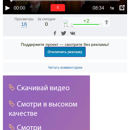
1x
00:00
08:34
6
Просмотры
За сегодня
+2
16
0
0
2
Поддержите проект — смотрите без рекламы!
Отключить рекламу
Читать комментарии