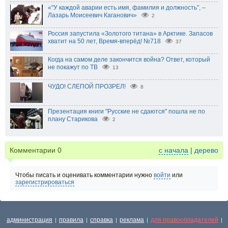
«"У каждой аварии есть имя, фамилия и должность", –
Лазарь Моисеевич Каганович»
2
Россия запустила «Золотого титана» в Арктике. Запасов
хватит на 50 лет, Время-вперёд! №718
37
Когда на самом деле закончится война? Ответ, который
не покажут по ТВ
13
ЧУДО! СЛЕПОЙ ПРОЗРЕЛ!
8
Презентация книги "Русские не сдаются" пошла не по
плану Старикова
2
Комментарии
0
с начала
|
дерево
Чтобы писать и оценивать комментарии нужно
войти
или
зарегистрироваться
администрация
правила
справка
реклама
для правообладателей
|
|
|
|
|