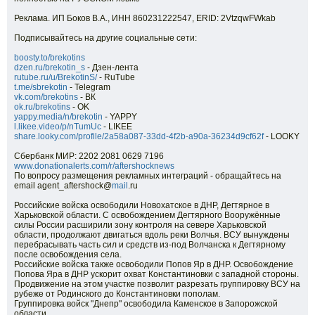
Реклама. ИП Боков В.А., ИНН 860231222547, ERID: 2VtzqwFWkab
Подписывайтесь на другие социальные сети:
boosty.to/brekotins
dzen.ru/brekotin_s
- Дзен-лента
rutube.ru/u/BrekotinS/
- RuTube
t.me/sbrekotin
- Telegram
vk.com/brekotins
- ВК
ok.ru/brekotins
- OK
yappy.media/n/brekotin
- YAPPY
l.likee.video/p/nTumUc
- LIKEE
share.looky.com/profile/2a58a087-33dd-4f2b-a90a-36234d9cf62f
- LOOKY
Сбербанк МИР: 2202 2081 0629 7196
www.donationalerts.com/r/aftershocknews
По вопросу размещения рекламных интеграций - обращайтесь на
email agent_aftershock@
mail
.ru
Российские войска освободили Новохатское в ДНР, Дегтярное в
Харьковской области. С освобождением Дегтярного Вооружённые
силы России расширили зону контроля на севере Харьковской
области, продолжают двигаться вдоль реки Волчья. ВСУ вынуждены
перебрасывать часть сил и средств из-под Волчанска к Дегтярному
после освобождения села.
Российские войска также освободили Попов Яр в ДНР. Освобождение
Попова Яра в ДНР ускорит охват Константиновки с западной стороны.
Продвижение на этом участке позволит разрезать группировку ВСУ на
рубеже от Родинского до Константиновки пополам.
Группировка войск "Днепр" освободила Каменское в Запорожской
области.