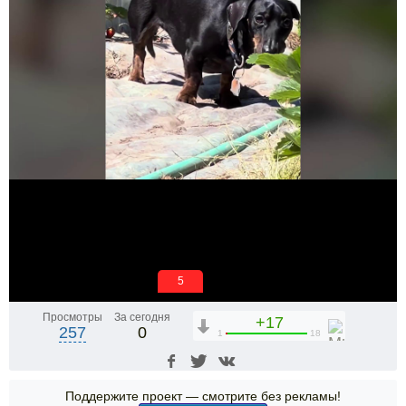
5
Просмотры
За сегодня
+17
257
0
1
18
Поддержите проект — смотрите без рекламы!