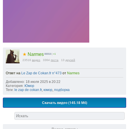
★
Narmes
660616
|
+1
23516
видео
3364
поста
13
друзей
Ответ на
Le Zap de Cokan.fr n°473
от
Narmes
Добавлено: 18 июля 2025 в 20:22
Категория:
Юмор
Теги:
le zap de cokan.fr
,
юмор
,
подборка
Скачать видео (145.18 Мб)