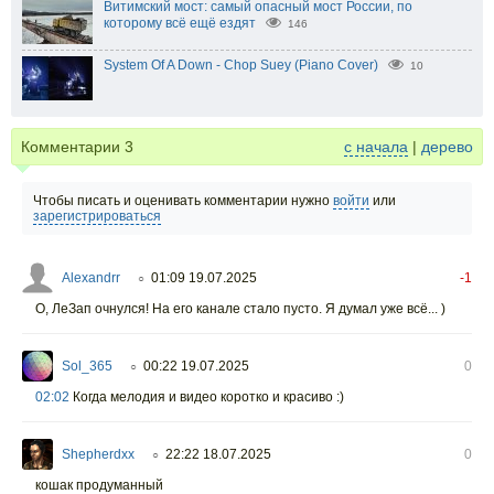
Витимский мост: самый опасный мост России, по
которому всё ещё ездят
146
System Of A Down - Chop Suey (Piano Cover)
10
Комментарии
3
с начала
|
дерево
Чтобы писать и оценивать комментарии нужно
войти
или
зарегистрироваться
Alexandrr
01:09 19.07.2025
-1
○
О, ЛеЗап очнулся! На его канале стало пусто. Я думал уже всё... )
Sol_365
00:22 19.07.2025
0
○
02:02
Когда мелодия и видео коротко и красиво :)
Shepherdxx
22:22 18.07.2025
0
○
кошак продуманный