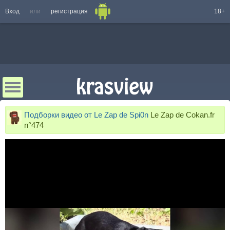
Вход
или
регистрация
18+
Подборки видео от Le Zap de Spi0n
Le Zap de Cokan.fr
n°474