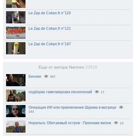
Le Zap de Cokan.fr n°119
Le Zap de Cokan.fr n°121
Le Zap de Cokan.fr n°187
Еще от автора Narmes
23516
Бензин
357
подборка тамплиерских песнопений
17
Операция ИИ или приключения Шурика в матрице
163
Норильск. Обитаемый остров - Признаки жизни
12