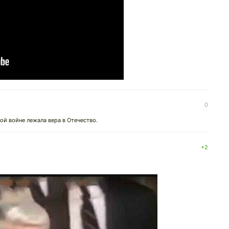
0
ой войне лежала вера в Отечество.
+2