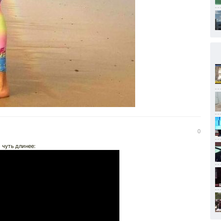
0
 чуть длинее: