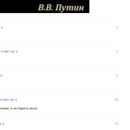
а ↓
0
 ответ на ↓
0
 ↓
0
 ответ на ↓
+2
кими, и не парить моск
на ↓
+1