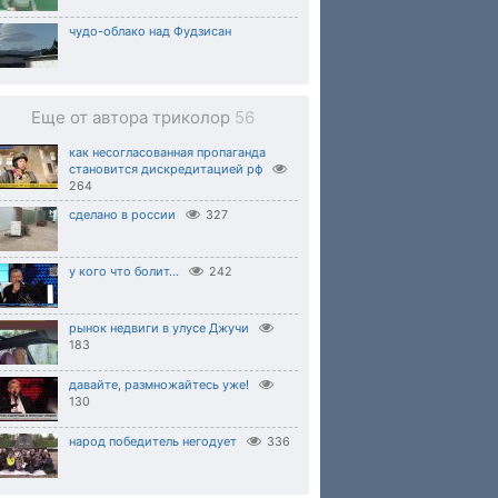
чудо-облако над Фудзисан
Еще от автора триколор
56
как несогласованная пропаганда
становится дискредитацией рф
264
сделано в россии
327
у кого что болит...
242
рынок недвиги в улусе Джучи
183
давайте, размножайтесь уже!
130
народ победитель негодует
336