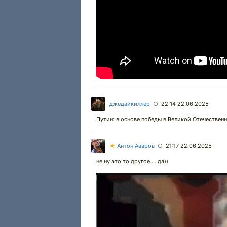
джедайкиллер
22:14 22.06.2025
○
Путин: в основе победы в Великой Отечественн
★
Антон Аваров
21:17 22.06.2025
○
не ну это то другое.....да))