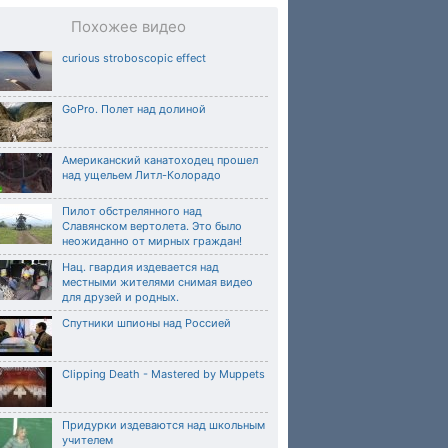
Похожее видео
curious stroboscopic effect
GoPro. Полет над долиной
Американский канатоходец прошел
над ущельем Литл-Колорадо
Пилот обстрелянного над
Славянском вертолета. Это было
неожиданно от мирных граждан!
Нац. гвардия издевается над
местными жителями снимая видео
для друзей и родных.
Спутники шпионы над Россией
Clipping Death - Mastered by Muppets
Придурки издеваются над школьным
учителем