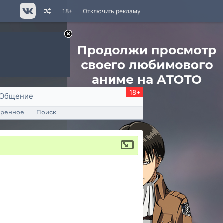
18+
Отключить рекламу
18+
Общение
тренное
Поиск