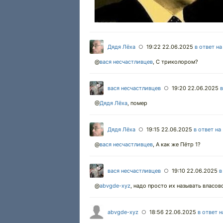
Дядя Лёха
19:22 22.06.2025
в ответ н
○
@
вася несчастливцев
,
С триколором?
вася несчастливцев
19:20 22.06.2025
в
○
@
Дядя Лёха
,
помер
Дядя Лёха
19:15 22.06.2025
в ответ на
○
@
вася несчастливцев
,
А как же Пётр 1?
вася несчастливцев
19:10 22.06.2025
в
○
@
abvgde-xyz
,
надо просто их называть власовс
abvgde-xyz
18:56 22.06.2025
в ответ 
○