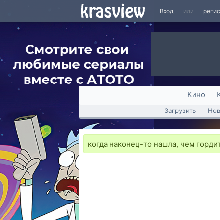
Вход
или
реги
Кино
Загрузить
Нов
когда наконец-то нашла, чем горди