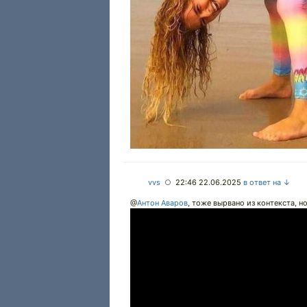
vvs
22:46 22.06.2025
в ответ на ↓
○
@
Антон Аваров
,
тоже вырвано из контекста, но