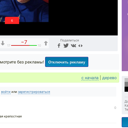
5
Поделиться
−7
17
10
Отключить рекламу
мотрите без рекламы!
с начала
|
дерево
о
войти
или
зарегистрироваться
До
Ка
0
Те
ая крепостная