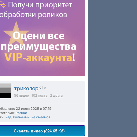
триколор
0
| 0
56
видео
102
поста
2
друга
бавлено: 22 июня 2025 в 07:19
тегория:
Разное
ги:
над
,
больными
,
не смеёмся
Скачать видео (824.65 Кб)