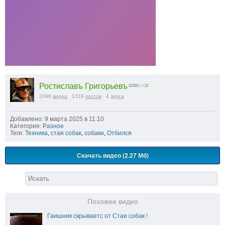
Ростиславъ Григорьевъ
22365
|
+12
2098
видео
1319
постов
4
друга
Добавлено: 9 марта 2025 в 11:10
Категория:
Разное
Теги:
Техника
,
стая собак
,
собаки
,
Отбился
Скачать видео (2.27 Мб)
Похожее видео
Гаишник скрываетс от Стаи собак !