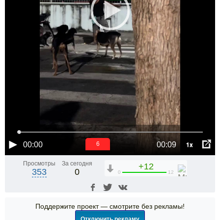
1x
00:00
00:09
5
Просмотры
За сегодня
+12
353
0
0
12
Поддержите проект — смотрите без рекламы!
Отключить рекламу