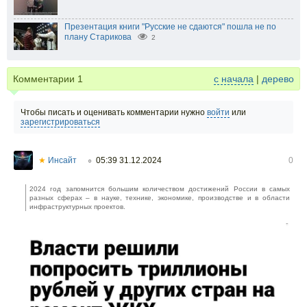
Презентация книги "Русские не сдаются" пошла не по
плану Старикова
2
Комментарии
1
с начала
|
дерево
Чтобы писать и оценивать комментарии нужно
войти
или
зарегистрироваться
★
Инсайт
05:39 31.12.2024
0
○
2024 год запомнится большим количеством достижений России в самых
разных сферах – в науке, технике, экономике, производстве и в области
инфраструктурных проектов.