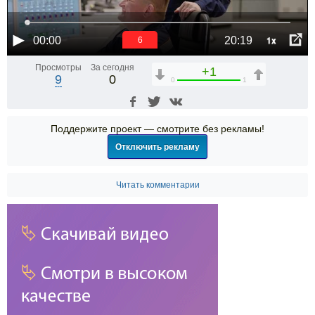
1x
00:00
20:19
5
Просмотры
За сегодня
+1
9
0
0
1
Поддержите проект — смотрите без рекламы!
Отключить рекламу
Читать комментарии