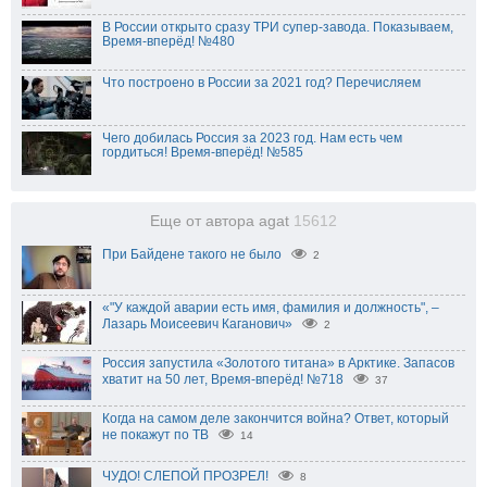
В России открыто сразу ТРИ супер-завода. Показываем,
Время-вперёд! №480
Что построено в России за 2021 год? Перечисляем
Чего добилась Россия за 2023 год. Нам есть чем
гордиться! Время-вперёд! №585
Еще от автора agat
15612
При Байдене такого не было
2
«"У каждой аварии есть имя, фамилия и должность", –
Лазарь Моисеевич Каганович»
2
Россия запустила «Золотого титана» в Арктике. Запасов
хватит на 50 лет, Время-вперёд! №718
37
Когда на самом деле закончится война? Ответ, который
не покажут по ТВ
14
ЧУДО! СЛЕПОЙ ПРОЗРЕЛ!
8