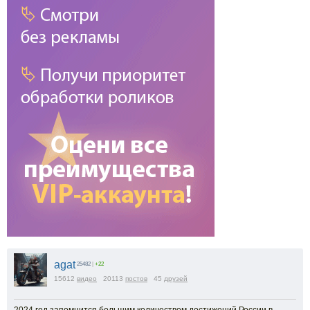
agat
25482
|
+22
15612
видео
20113
постов
45
друзей