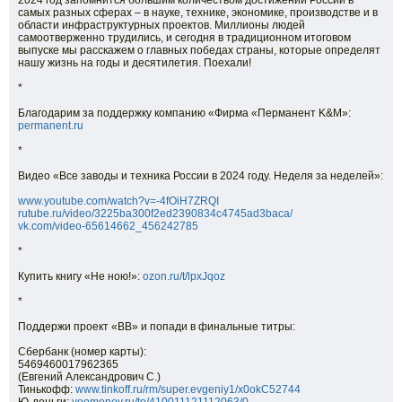
2024 год запомнится большим количеством достижений России в
самых разных сферах – в науке, технике, экономике, производстве и в
области инфраструктурных проектов. Миллионы людей
самоотверженно трудились, и сегодня в традиционном итоговом
выпуске мы расскажем о главных победах страны, которые определят
нашу жизнь на годы и десятилетия. Поехали!
*
Благодарим за поддержку компанию «Фирма «Перманент K&M»:
permanent.ru
*
Видео «Все заводы и техника России в 2024 году. Неделя за неделей»:
www.youtube.com/watch?v=-4fOiH7ZRQI
rutube.ru/video/3225ba300f2ed2390834c4745ad3baca/
vk.com/video-65614662_456242785
*
Купить книгу «Не ною!»:
ozon.ru/t/lpxJqoz
*
Поддержи проект «ВВ» и попади в финальные титры:
Сбербанк (номер карты):
5469460017962365
(Евгений Александрович С.)
Тинькофф:
www.tinkoff.ru/rm/super.evgeniy1/x0okC52744