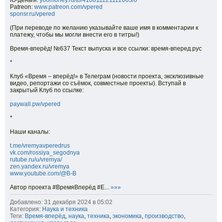
Ю-деньги:
yoomoney.ru/to/410011121112063/0
Patreon:
www.patreon.com/vpered
sponsr.ru/vpered
(При переводе по желанию указывайте ваше имя в комментарии к
платежу, чтобы мы могли внести его в титры!)
Время-вперёд! №637 Текст выпуска и все ссылки: время-вперед.рус
*
Клуб «Время – вперёд!» в Телеграм (новости проекта, эксклюзивные
видео, репортажи со съёмок, совместные проекты). Вступай в
закрытый Клуб по ссылке:
paywall.pw/vpered
*
Наши каналы:
t.me/vremyavperedrus
vk.com/rossiya_segodnya
rutube.ru/u/vremya/
zen.yandex.ru/vremya
www.youtube.com/@B-B
Автор проекта #ВремяВперёд #Е...
»»»
Добавлено: 31 декабря 2024 в 05:02
Категория:
Наука и техника
Теги:
Время-вперёд
,
наука
,
техника
,
экономика
,
производство
,