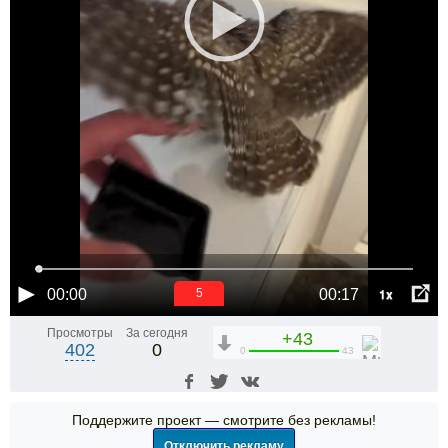
1x
00:00
00:17
5
Просмотры
За сегодня
+43
402
0
0
43
Поддержите проект — смотрите без рекламы!
Отключить рекламу