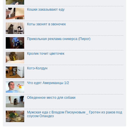
Кошки заказывают еду
Коты звонят в звоночек
Прикольная реклама сникерса (Пирог)
Кролик точит цветочек
Котэ-Колдун
Что едят Американцы 1/2
Обеденное место для собаки
Мужская еда c Владом Пискуновым _ Гротен из раков под
соусом Оландез