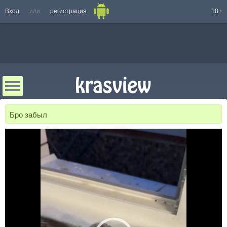
Вход
или
регистрация
18+
Бро забыл