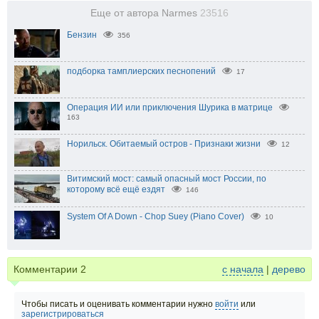
Еще от автора Narmes
23516
Бензин
356
подборка тамплиерских песнопений
17
Операция ИИ или приключения Шурика в матрице
163
Норильск. Обитаемый остров - Признаки жизни
12
Витимский мост: самый опасный мост России, по
которому всё ещё ездят
146
System Of A Down - Chop Suey (Piano Cover)
10
Комментарии
2
с начала
|
дерево
Чтобы писать и оценивать комментарии нужно
войти
или
зарегистрироваться