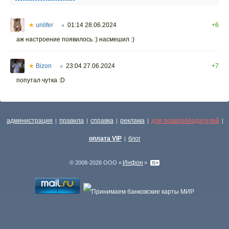
★
unlifer
01:14 28.06.2024
+6
○
аж настроение появилось :) насмешил :)
★
Bizon
23:04 27.06.2024
+7
○
попутал чутка :D
администрация
правила
справка
реклама
для правообладателей
|
|
|
|
|
оплата VIP
блог
|
Инфон
© 2008-2026 ООО «
»