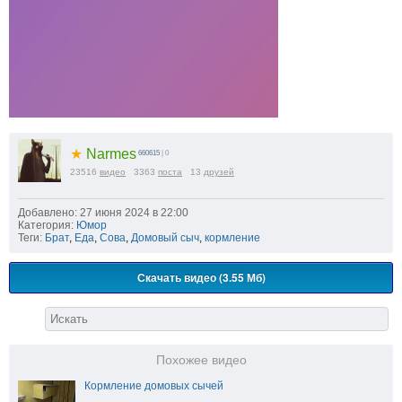
★
Narmes
660615
| 0
23516
видео
3363
поста
13
друзей
Добавлено: 27 июня 2024 в 22:00
Категория:
Юмор
Теги:
Брат
,
Еда
,
Сова
,
Домовый сыч
,
кормление
Скачать видео (3.55 Мб)
Похожее видео
Кормление домовых сычей