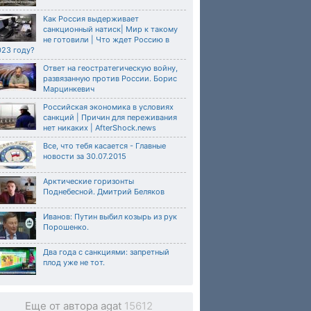
Как Россия выдерживает
санкционный натиск| Мир к такому
не готовили | Что ждет Россию в
023 году?
Ответ на геостратегическую войну,
развязанную против России. Борис
Марцинкевич
Российская экономика в условиях
санкций | Причин для переживания
нет никаких | AfterShock.news
Все, что тебя касается - Главные
новости за 30.07.2015
Арктические горизонты
Поднебесной. Дмитрий Беляков
Иванов: Путин выбил козырь из рук
Порошенко.
Два года с санкциями: запретный
плод уже не тот.
Еще от автора agat
15612