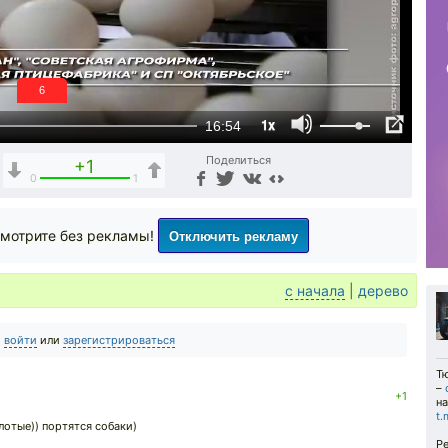
5
1x
16:54
Поделиться
+1
0
1
Отключить рекламу
мотрите без рекламы!
с начала
|
дерево
о
войти
или
зарегистрироваться
Т
–
+1
на
t
лотые)) портятся собаки)
Ре