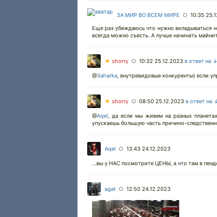
ЗА МИР ВО ВСЕМ МИРЕ
10:35 25.
○
Еще раз убеждаюсь что нужно вкладываться не в
всегда можно съесть. А лучше начинать майнить
★
shorry
10:32 25.12.2023
в ответ на 
○
@
3aharka
,
внутревидовые конкуренты) если упро
★
shorry
08:50 25.12.2023
в ответ на 
○
@
Aqel
,
да если мы живем на разных планетах
упускаешь большую часть причино-следственн
Aqel
13:43 24.12.2023
○
...вы у НАС посмотрите ЦЕНЫ, а что там в пен
agat
12:50 24.12.2023
○