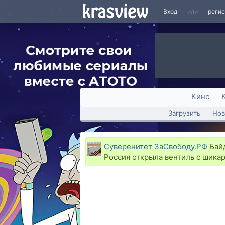
Вход
или
реги
Кино
Загрузить
Нов
Суверенитет ЗаСвободу.РФ
Байд
Россия открыла вентиль с шика