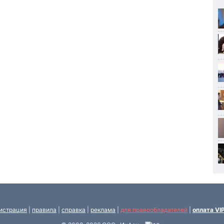
истрация
|
правила
|
справка
|
реклама
|
для правообладателей
|
оплата VI