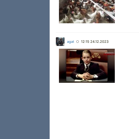
agat
12:15 24.12.2023
○