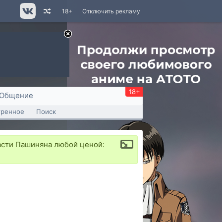
18+
Отключить рекламу
18+
Общение
тренное
Поиск
пасти Пашиняна любой ценой: