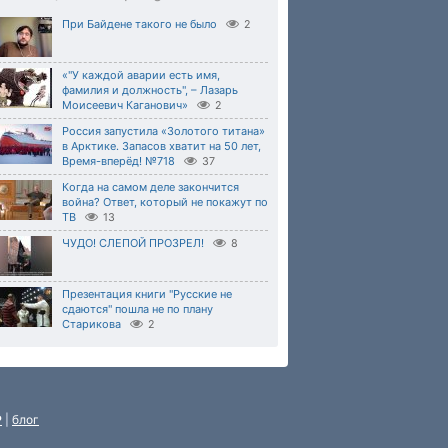
При Байдене такого не было
2
«"У каждой аварии есть имя,
фамилия и должность", – Лазарь
Моисеевич Каганович»
2
Россия запустила «Золотого титана»
в Арктике. Запасов хватит на 50 лет,
Время-вперёд! №718
37
Когда на самом деле закончится
война? Ответ, который не покажут по
ТВ
13
ЧУДО! СЛЕПОЙ ПРОЗРЕЛ!
8
Презентация книги "Русские не
сдаются" пошла не по плану
Старикова
2
P
|
блог