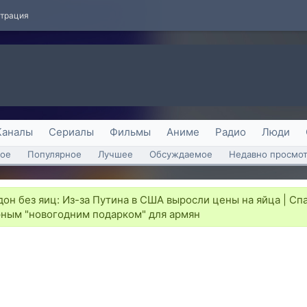
страция
Каналы
Сериалы
Фильмы
Аниме
Радио
Люди
ое
Популярное
Лучшее
Обсуждаемое
Недавно просмо
он без яиц: Из-за Путина в США выросли цены на яйца | С
рным "новогодним подарком" для армян