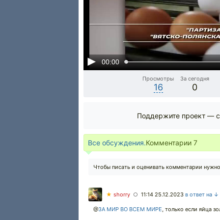
00:00
Просмотры
За сегодня
16
0
Поддержите проект — с
Все обсуждения.
Комментарии
7
Чтобы писать и оценивать комментарии нужн
★
shorry
11:14 25.12.2023
в ответ на ↓
○
@
ЗА МИР ВО ВСЕМ МИРЕ
,
только если яйца зо