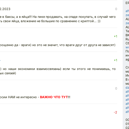
ER
12.2023
0
af
ze
 баксы, а в яйца!!! На пике продавать, на спаде покупать, в случай чего
АШ
 свои яйца, вложение не большие по сравнению с криптой... :))
ze
А
Т
В
↓
+1
R
Сб
щенно да - враги) но это не значит, что враги друг от друга не зависят)
ww
П
ин
ag
↓
+1
С
) но наши экономики взаимосвязаны) если ты этого не понимаешь, то
ма
ых связей)
Ин
В
м
dz
0
af
a
досии НАМ не интересно -
ВАЖНО ЧТО ТУТ
!!!
af
af
af
af
-2
00
0
0