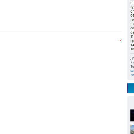
0
п
0
06
н
0
с
09
11
-2
п
13
я
До
Ка
Те
э
л