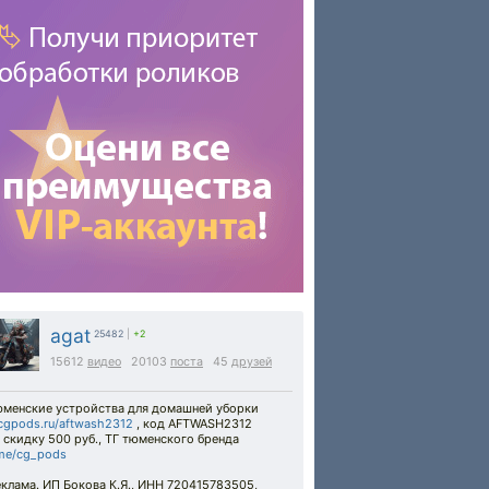
agat
25482
|
+2
15612
видео
20103
поста
45
друзей
юменские устройства для домашней уборки
cgpods.ru/aftwash2312
, код AFTWASH2312
 скидку 500 руб., ТГ тюменского бренда
.me/cg_pods
клама. ИП Бокова К.Я., ИНН 720415783505,