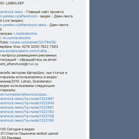
ID: LjN8KLX6P
tershock.news
- Главный сайт проекта
n.yandex.ru/aftershock
- видео - Дзен-лента
-Live (видео)
n.yandex.ru/aftershock.news
- Дзен-лента
Ш
елеграм:
t.me/brekotins
К:
vk.com/brekotins
uTube:
rutube.ru/channel/32774478/
ербанк Visa: 4274 3200 7822 7363
w.donationalerts.com/r/afte...
о вопросу размещения рекламных
теграций - обращайтесь на email
ent_aftershock@
mail
.ru
пасибо авторам АфтерШок, чьи статьи и
териалы использовались в видео:
женер2010, Lehan, Granderator
 видео использованы следующие
атериалы:
en.ru/media/velikoross/spas...
tershock.news/?q=node/1322667
ftershock.news/?q=node/1322640
tershock.news/?q=node/1322661
tershock.news/?q=node/1322783
tershock.news/?q=node/1322708
tershock.news/?q=node/1322749
:00 Сегодня в видео
1:01 Спасти Пашиняна любой ценой
2:33 Реклама