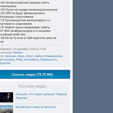
3:45 Антироссийские санкции опять
ромахнулись
4:56 Путин на съезде железнодорожников
:20 ОКР не будет финансировать
ейтральных спортсменов
7:13 Производитель велосипедного и
портивного снаряжения
:31 Maersk приостанавливает рейсы
:07 ФАС возбудила дела в отношении
роизводителей яиц
:38 Из-за Путина в США выросли цены на
йца
бавлено: 24 декабря 2023 в 11:45
тегория:
Разное
ги:
санкции
,
яйца
,
спорт
,
импортозамещение
,
лектроника
,
РЖД
,
экономика
,
Севморпуть
,
едоколы
Скачать видео (73.75 Мб)
Похожее видео
Санкции. Что будет дальше? Рафаэль
Абдулов
Китайская ставка на Арктику