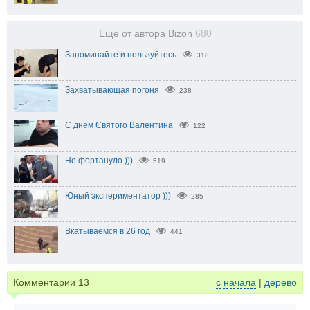
Еще от автора Bizon
680
Запоминайте и пользуйтесь
318
Захватывающая погоня
238
С днём Святого Валентина
122
Не фортануло )))
519
Юный экспериментатор )))
285
Вкатываемся в 26 год
441
Комментарии
13
с начала
|
дерево