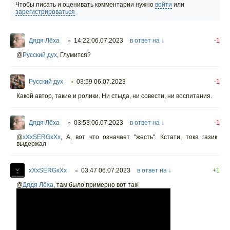
Чтобы писать и оценивать комментарии нужно
войти
или
зарегистрироваться
Дядя Лёха
14:22 06.07.2023
в ответ на ↓
-1
○
@
Русский дух
,
Глумится?
Русский дух
03:59 06.07.2023
-1
•
Какой автор, такие и ролики. Ни стыда, ни совести, ни воспитания.
Дядя Лёха
03:53 06.07.2023
в ответ на ↓
-1
○
@
xXxSERGxXx
,
А, вот что означает "жесть". Кстати, тока газик
выдержал
xXxSERGxXx
03:47 06.07.2023
в ответ на ↓
+1
○
@
Дядя Лёха
,
там было примерно вот так!