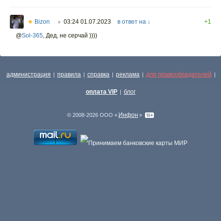
★
Bizon
03:24 01.07.2023
в ответ на ↓
+1
○
@
Sol-365
,
Дед, не серчай ))))
администрация
правила
справка
реклама
для правообладателей
|
|
|
|
|
оплата VIP
блог
|
Инфон
© 2008-2026 ООО «
»