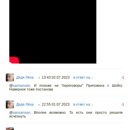
Дядя Лёха
13:43 02.07.2023
в ответ на ↓
-1
○
@
sansansan
,
И похоже не "переговоры" Пригожина с Шойгу.
Наверное тоже постанова
Дядя Лёха
22:55 01.07.2023
в ответ на ↓
-1
○
@
sansansan
,
Вполне возможно. То есть они просто решили
исчезнуть