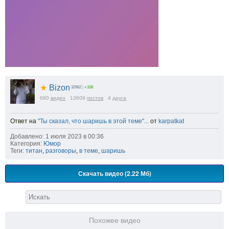
★
Bizon
32962
|
+108
680
видео
13609
постов
4
друга
Ответ на
"Ты сказал, что шаришь в этой теме"...
от
karpatkat
Добавлено: 1 июля 2023 в 00:36
Категория:
Юмор
Теги:
титан
,
разговоры
,
в теме
,
шаришь
Скачать видео (2.22 Мб)
Похожее видео