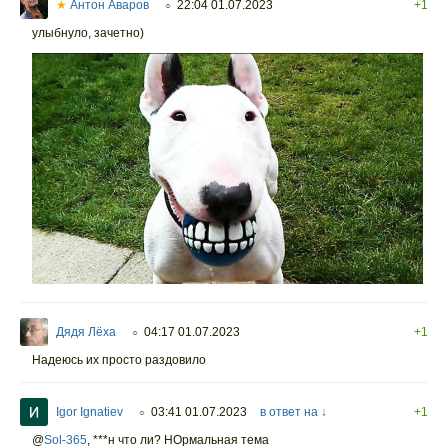
★
Антон Аваров
22:04 01.07.2023
+1
○
улыбнуло, зачетно)
Дядя Лёха
04:17 01.07.2023
+1
○
Надеюсь их просто раздовило
Igor Ignatiev
03:41 01.07.2023
в ответ на ↓
+1
○
@
Sol-365
,
***н что ли? НОрмальная тема