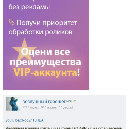
воздушный горошег
6424
|
+19
1218
видео
865
постов
10
друзей
youtu.be/xRogZnTJHEA
Раллийная гонщица Луиза Кук за рулем Dirt Rally 2.0 на супер веселом