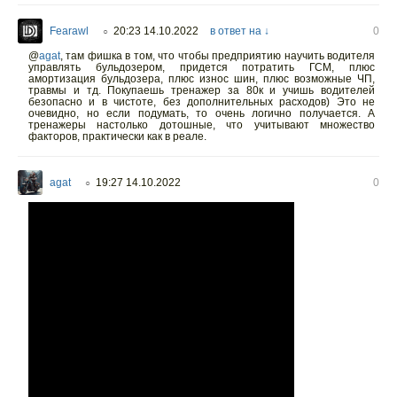
Fearawl
20:23 14.10.2022
в ответ на ↓
0
○
@
agat
,
там фишка в том, что чтобы предприятию научить водителя
управлять бульдозером, придется потратить ГСМ, плюс
амортизация бульдозера, плюс износ шин, плюс возможные ЧП,
травмы и тд. Покупаешь тренажер за 80к и учишь водителей
безопасно и в чистоте, без дополнительных расходов) Это не
очевидно, но если подумать, то очень логично получается. А
тренажеры настолько дотошные, что учитывают множество
факторов, практически как в реале.
agat
19:27 14.10.2022
0
○