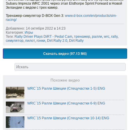
Subaru Impreza WRC 2001 через этап Elsthorpe Sprint Forward в Новой
Зеландии с видом с трех камер.
Тренажер-симулятор D-BOX Gen 3:
www.d-box.com/en/products/sim-
racing/
Добавлено: 14 октября 2022 в 14:23
Категория:
Игры
Теги:
Rally Driver Plays DiRT - Pedal Cam
,
тренажер
,
ралли
,
wrc
,
rally
,
симулятор
,
пилот
,
гонки
,
Dirt Rally 2.0
,
Dirt Rally
Скачать видео (97.13 Мб)
Похожее видео
WRC`15 Ралли Швеции (Спецучастки 1-5) ENG
WRC`15 Ралли Швеции (Спецучастки 6-9) ENG
WRC`15 Ралли Швеции (Спецучастки 10-14) ENG