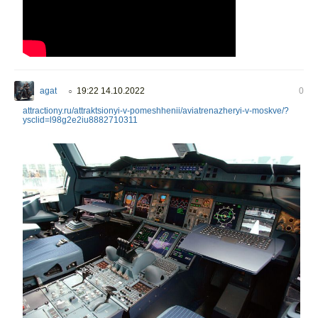
agat
19:22 14.10.2022
0
○
attractiony.ru/attraktsionyi-v-pomeshhenii/aviatrenazheryi-v-moskve/?
ysclid=l98g2e2iu8882710311