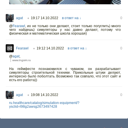
agat
19:17 14.10.2022
в ответ на ↓
0
○
@
Fearawl
,
их не только они делают, стоит только погуглить) много
чего найдешь) симуляторы у нас давно делают, потому что
физическая и математическая школа хорошая)
Fearawl
19:12 14.10.2022
в ответ на ↓
0
○
@
agat
,
www.tngsim.ru
На геймфесте познакомился с чуваком, он разрабатывает
симуляторы строительной техники. Прикольные штуки делают,
интересно было поболтать. Возможно так совпало, что этот сайт и
есть его работа))
agat
19:08 14.10.2022
0
○
ru.healthcare/catalog/simulation-equipment/?
ysclid=l98g2awsg2673497428