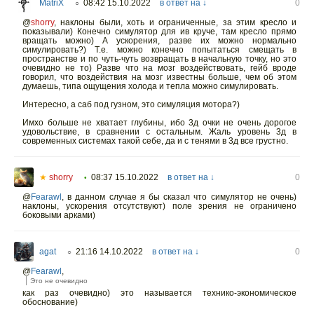
MatriX
08:42 15.10.2022
в ответ на ↓
0
○
@
shorry
,
наклоны были, хоть и ограниченные, за этим кресло и
показывали) Конечно симулятор для ив круче, там кресло прямо
вращать можно) А ускорения, разве их можно нормально
симулировать?) Т.е. можно конечно попытаться смещать в
пространстве и по чуть-чуть возвращать в начальную точку, но это
очевидно не то) Разве что на мозг воздействовать, гейб вроде
говорил, что воздействия на мозг известны больше, чем об этом
думаешь, типа ощущения холода и тепла можно симулировать.
Интересно, а саб под гузном, это симуляция мотора?)
Имхо больше не хватает глубины, ибо 3д очки не очень дорогое
удовольствие, в сравнении с остальным. Жаль уровень 3д в
современных системах такой себе, да и с тенями в 3д все грустно.
★
shorry
08:37 15.10.2022
в ответ на ↓
0
•
@
Fearawl
,
в данном случае я бы сказал что симулятор не очень)
наклоны, ускорения отсутствуют) поле зрения не ограничено
боковыми арками)
agat
21:16 14.10.2022
в ответ на ↓
0
○
@
Fearawl
,
Это не очевидно
как раз очевидно) это называется технико-экономическое
обоснование)