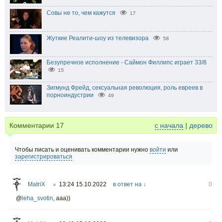
Совы не то, чем кажутся
17
Жуткие Реалити-шоу из телевизора
58
Безупречное исполнение - Саймон Филлипс играет 33/8
15
Зигмунд Фрейд, сексуальная революция, роль евреев в
порноиндустрии
49
Комментарии
17
с начала
|
дерево
Чтобы писать и оценивать комментарии нужно
войти
или
зарегистрироваться
MatriX
13:24 15.10.2022
в ответ на ↓
0
○
@
leha_svotin
,
aaa))