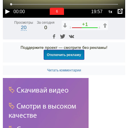
1x
00:00
19:57
5
Просмотры
За сегодня
+1
20
0
3
4
Поддержите проект — смотрите без рекламы!
Отключить рекламу
Читать комментарии