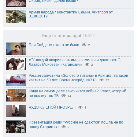
Сирия, Ливия, далее везде?
Армия народа? Константин Сёмин. Агитпроп от
01.06.2019
Еще от автора agat
15612
При Байдене такого не было
2
«"У каждой аварии есть имя, фамилия и должность", –
Лазарь Моисеевич Каганович»
2
Россия запустила «Золотого титана» в Арктике. Запасов
хватит на 50 лет, Время-вперёд! №718
37
Когда на самом деле закончится война? Ответ, который
не покажут по ТВ
14
ЧУДО! СЛЕПОЙ ПРОЗРЕЛ!
8
Презентация книги "Русские не сдаются" пошла не по
плану Старикова
2