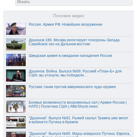
Похожее видео
Россия. Армия РФ. Новейшее вооружение
Душенов 186. Москва репетирует похороны Запада.
Сирийское эхо на Дальнем востоке
Шведская армия в ожидании нападения России
Душенов. Война. Выпуск №68. Русский «План-Б» для
США: вы утонули, мы победили…
Русские танки против американского чудо-оружия
Боевые возможности вооруженных сил | Армия России |
НАТО | Политика США | AfterShock.news
"Душенов". Выпуск №92. Рыжий скальп Трампа уже висит
в кабинете Путина в Кремле
"Душенов". Выпуск №80. Марш коварного Путина: Европа,