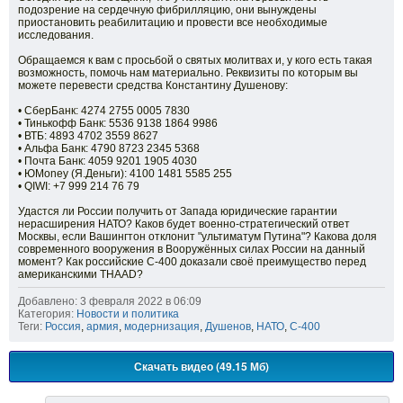
подозрение на сердечную фибрилляцию, они вынуждены
приостановить реабилитацию и провести все необходимые
исследования.
Обращаемся к вам с просьбой о святых молитвах и, у кого есть такая
возможность, помочь нам материально. Реквизиты по которым вы
можете перевести средства Константину Душенову:
• СберБанк: 4274 2755 0005 7830
• Тинькофф Банк: 5536 9138 1864 9986
• ВТБ: 4893 4702 3559 8627
• Альфа Банк: 4790 8723 2345 5368
• Почта Банк: 4059 9201 1905 4030
• ЮMoney (Я.Деньги): 4100 1481 5585 255
• QIWI: +7 999 214 76 79
Удастся ли России получить от Запада юридические гарантии
нерасширения НАТО? Каков будет военно-стратегический ответ
Москвы, если Вашингтон отклонит "ультиматум Путина"? Какова доля
современного вооружения в Вооружённых силах России на данный
момент? Как российские С-400 доказали своё преимущество перед
американскими THAAD?
Добавлено: 3 февраля 2022 в 06:09
Категория:
Новости и политика
Теги:
Россия
,
армия
,
модернизация
,
Душенов
,
НАТО
,
С-400
Скачать видео (49.15 Мб)