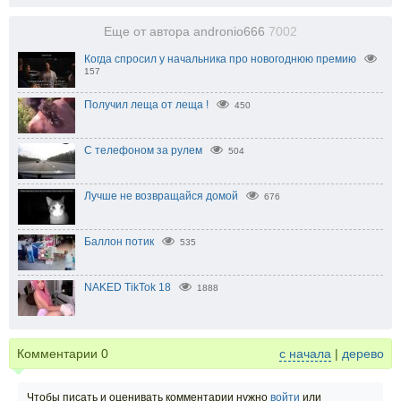
Еще от автора andronio666
7002
Когда спросил у начальника про новогоднюю премию
157
Получил леща от леща !
450
С телефоном за рулем
504
Лучше не возвращайся домой
676
Баллон потик
535
NAKED TikTok 18
1888
Комментарии
0
с начала
|
дерево
Чтобы писать и оценивать комментарии нужно
войти
или