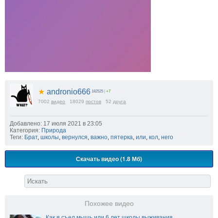
★
andronio666
182525
|
+7
7002
видео
18029
постов
52
друга
Добавлено: 17 июля 2021 в 23:05
Категория:
Природа
Теги:
Брат
,
школы
,
вернулся
,
важно
,
пятерка
,
или
,
кол
,
него
Скачать видео (1.8 Мб)
Похожее видео
Как я съел мышь или 6 лет школы выживания