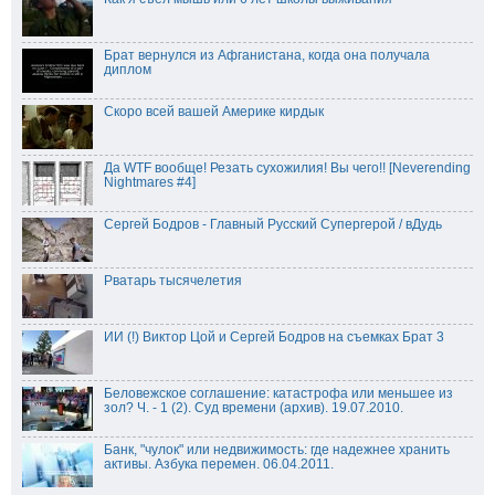
Брат вернулся из Афганистана, когда она получала
диплом
Скоро всей вашей Америке кирдык
Да WTF вообще! Резать сухожилия! Вы чего!! [Neverending
Nightmares #4]
Сергей Бодров - Главный Русский Супергерой / вДудь
Рватарь тысячелетия
ИИ (!) Виктор Цой и Сергей Бодров на съемках Брат 3
Беловежское соглашение: катастрофа или меньшее из
зол? Ч. - 1 (2). Суд времени (архив). 19.07.2010.
Банк, "чулок" или недвижимость: где надежнее хранить
активы. Азбука перемен. 06.04.2011.