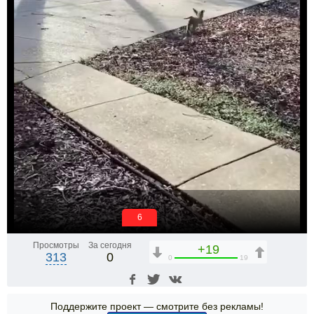
6
Просмотры
За сегодня
+19
313
0
0
19
Поддержите проект — смотрите без рекламы!