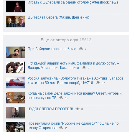
Играть с шулерами за одним столом ¦ Aftershock.news
ЦБ теряет берега (Хазин, Шевченко)
Еще от автора agat
15612
При Байдене такого не было
2
«"У каждой аварии есть имя, фамилия и должность", –
Лазарь Моисеевич Каганович»
2
Россия запустила «Золотого титана» в Арктике. Запасов
хватит на 50 лет, Время-вперёд! №718
37
Когда на самом деле закончится война? Ответ, который
не покажут по ТВ
13
ЧУДО! СЛЕПОЙ ПРОЗРЕЛ!
8
Презентация книги "Русские не сдаются" пошла не по
плану Старикова
2