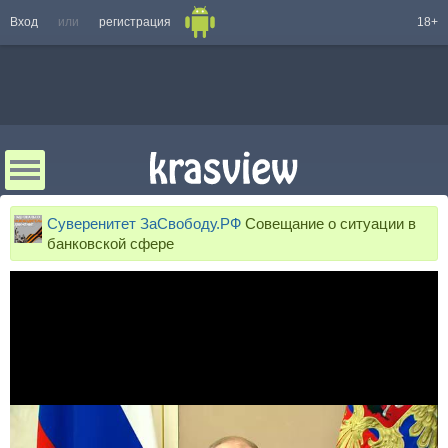
Вход
или
регистрация
18+
Суверенитет ЗаСвободу.РФ
Совещание о ситуации в
банковской сфере