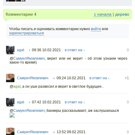
Комментарии
4
с начала
|
дерево
Чтобы писать и оценивать комментарии нужно
войти
или
зарегистрироваться
agat
09:36 10.02.2021
в ответ на ↓
0
•
@
СамуилЯковлевич
,
верит или не верит - об этом узнаем через
какое-то время)
СамуилЯковлевич
09:24 10.02.2021
в ответ на ↓
+1
○
@
agat
,
а он уши развесил и верит в светлое будущее..
agat
07:42 10.02.2021
в ответ на ↓
0
•
@
СамуилЯковлевич
,
банкиры рассказывают, аж заслушаешься
СамуилЯковлевич
13:52 09.02.2021
0
○