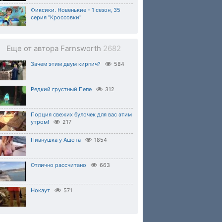
Фиксики. Новенькие - 1 сезон, 35
серия "Кроссовки"
Еще от автора Farnsworth
2682
Зачем этим двум кирпич?
584
Редкий грустный Пепе
312
Порция свежих булочек для вас этим
утром!
217
Пивнушка у Ашота
1854
Отлично рассчитано
663
Нокаут
571