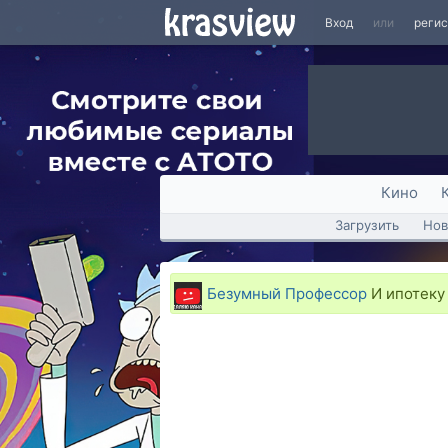
Вход
или
реги
Кино
Загрузить
Нов
Безумный Профессор
И ипотеку 