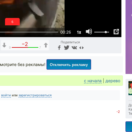
6
1x
00:26
Поделиться
−2
9
7
Отключить рекламу
мотрите без рекламы!
с начала
|
дерево
о
войти
или
зарегистрироваться
До
Ка
-2
Те