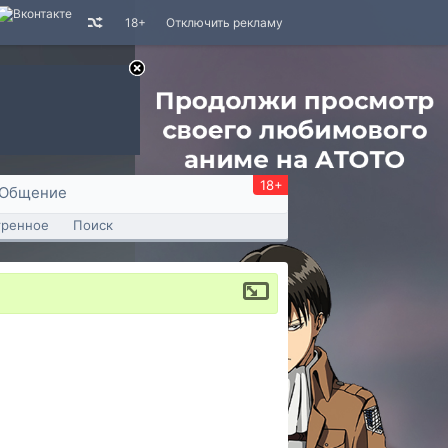
18+
Отключить рекламу
18+
Общение
тренное
Поиск