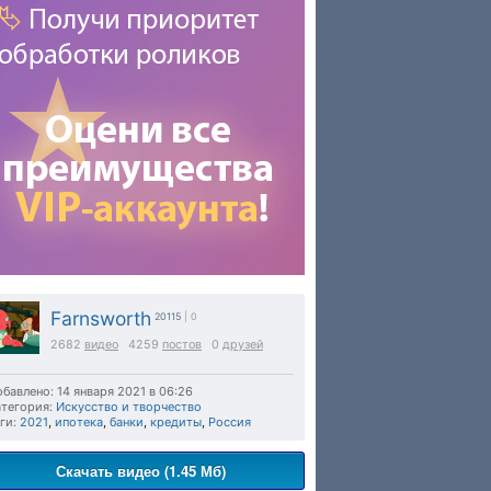
Farnsworth
20115
| 0
2682
видео
4259
постов
0
друзей
бавлено: 14 января 2021 в 06:26
тегория:
Искусство и творчество
ги:
2021
,
ипотека
,
банки
,
кредиты
,
Россия
Скачать видео (1.45 Мб)