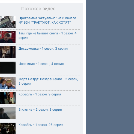
Похожее видео
Программа "Актуально" на 8 канале
№1934 "ТРАКТУЮТ, КАК ХОТЯТ"
Там, где не бывает снега - 1 сезон, 4
серия
Детдомовка - 1 сезон, 3 серия
Инсомния - 1 сезон, 4 серия
Форт Боярд: Возвращение - 2 сезон,
3 серия
Корабль - 1 сезон, 9 серия
В клетке - 2 сезон, 3 серия
Корабль - 1 сезон, 26 серия