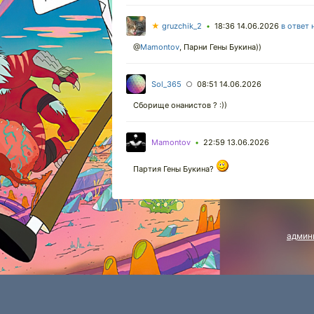
★
gruzchik_2
18:36 14.06.2026
в ответ 
•
@
Mamontov
,
Парни Гены Букина))
Sol_365
08:51 14.06.2026
○
Сборище онанистов ? :))
Mamontov
22:59 13.06.2026
•
Партия Гены Букина?
админ