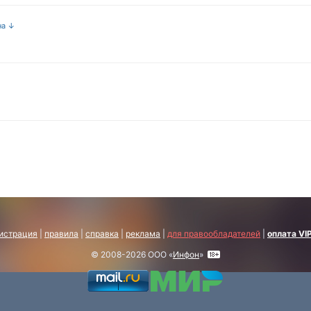
на ↓
истрация
|
правила
|
справка
|
реклама
|
для правообладателей
|
оплата VI
© 2008-2026 ООО «
Инфон
»