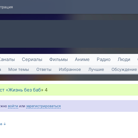
страция
Каналы
Сериалы
Фильмы
Аниме
Радио
Люди
а
Мои темы
Ответы
Избранное
Лучшие
Обсуждение 
ст «Жизнь без баб
»
4
нужно
войти
или
зарегистрироваться
на ↓