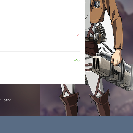
+1
-1
+10
P
|
блог