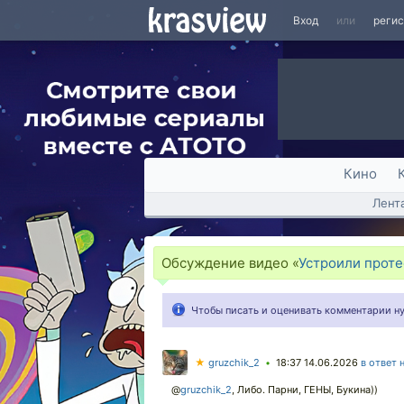
Вход
или
реги
Кино
Лент
Обсуждение видео «
Устроили проте
Чтобы писать и оценивать комментарии 
★
gruzchik_2
18:37 14.06.2026
в ответ 
•
@
gruzchik_2
,
Либо. Парни, ГЕНЫ, Букина))