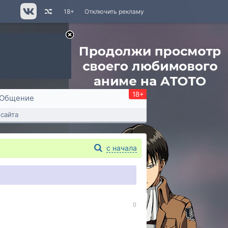
18+
Отключить рекламу
18+
Общение
сайта
с начала
0