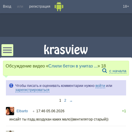
Вход
или
регистрация
18+
Обсуждение видео «
Слили бетон в унитаз ...
»
18
с начала
Чтобы писать и оценивать комментарии нужно
войти
или
зарегистрироваться
1
2
→
Elbarto
17:46 05.06.2026
+1
○
инсайт ты пздц воздухан каких мало))вентилятор старый))