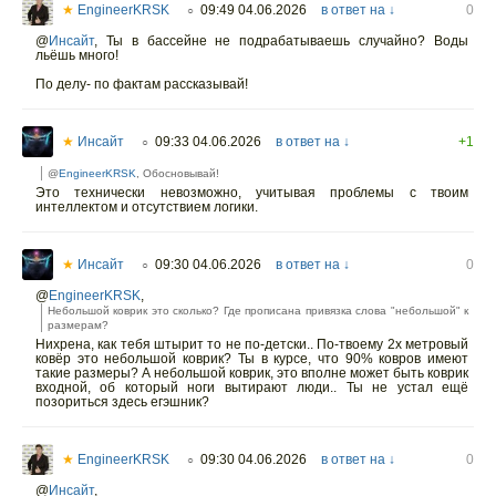
★
EngineerKRSK
09:49 04.06.2026
в ответ на ↓
0
○
@
Инсайт
,
Ты в бассейне не подрабатываешь случайно? Воды
льёшь много!
По делу- по фактам рассказывай!
★
Инсайт
09:33 04.06.2026
в ответ на ↓
+1
○
@
EngineerKRSK
, Обосновывай!
Это технически невозможно, учитывая проблемы с твоим
интеллектом и отсутствием логики.
★
Инсайт
09:30 04.06.2026
в ответ на ↓
0
○
@
EngineerKRSK
,
Небольшой коврик это сколько? Где прописана привязка слова "небольшой" к
размерам?
Нихрена, как тебя штырит то не по-детски.. По-твоему 2х метровый
ковёр это небольшой коврик? Ты в курсе, что 90% ковров имеют
такие размеры? А небольшой коврик, это вполне может быть коврик
входной, об который ноги вытирают люди.. Ты не устал ещё
позориться здесь егэшник?
★
EngineerKRSK
09:30 04.06.2026
в ответ на ↓
0
○
@
Инсайт
,