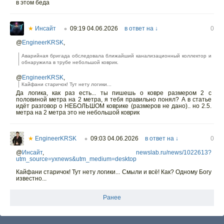
в этом беда
★
Инсайт
09:19 04.06.2026
в ответ на ↓
0
○
@
EngineerKRSK
,
Аварийная бригада обследовала ближайший канализационный коллектор и
обнаружила в трубе небольшой коврик.
@
EngineerKRSK
,
Кайфани старичок! Тут нету логики...
Да логика, как раз есть... ты пишешь о ковре размером 2 с
половиной метра на 2 метра, я тебя правильно понял? А в статье
идёт разговор о НЕБОЛЬШОМ коврике (размеров не дано).. но 2.5.
метра на 2 метра это не небольшой коврик
★
EngineerKRSK
09:03 04.06.2026
в ответ на ↓
0
○
@
Инсайт
,
newslab.ru/news/1022613?
utm_source=yxnews&utm_medium=desktop
Кайфани старичок! Тут нету логики... Смыли и всё! Как? Одному Богу
известно...
Ранее