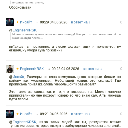
пи*дишь ты постоянно,
Обосновывай!
★
Инсайт
09:29 04.06.2026
в ответ на ↓
0
○
@
EngineerKRSK
,
Может конечно припистели- но мне похеру! Говорю то, что знаю сам. А ты
можешь идти лесом...
пи*дишь ты постоянно, а лесом должен идти я почему-то.. ну
егэшня, ну умора сука по жизни)
★
EngineerKRSK
09:23 04.06.2026
в ответ на ↓
0
○
@
Инсайт
,
Размеры со слов коммунальщиков, которые бегали по
району как ужаленные... Небольшой коврик это сколько? Где
прописана привязка слова "небольшой" к размерам?
Это такие же слова, как и то, что говоришь ты. Может конечно
припистели- но мне похеру! Говорю то, что знаю сам. А ты можешь
идти лесом...
★
Инсайт
09:21 04.06.2026
в ответ на ↓
0
○
@
EngineerKRSK
,
из-за таких людей как ты, рождаются всякие
тупые истории, которые вводят в заблуждение человека с логикой..