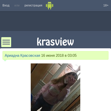
Вход
или
регистрация
18+
Ариадна Красовская
16 июня 2018 в 03:05