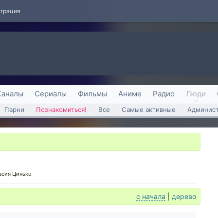
страция
Каналы
Сериалы
Фильмы
Аниме
Радио
Люди
Парни
Познакомиться!
Все
Самые активные
Админист
асия Цинько
с начала
|
дерево