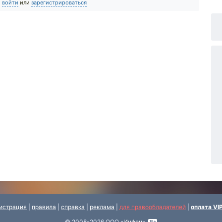
о
войти
или
зарегистрироваться
истрация
|
правила
|
справка
|
реклама
|
для правообладателей
|
оплата VI
© 2008-2026 ООО «
Инфон
»