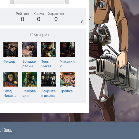
Рейтинг
Карма
Характер
0
0
0
Смотрит
Фишер
Бридже
Тень
Чикатил
ртоны
Чикат
…
о
След
Резерва
Закрыта
Трёшка
Чикат
…
ция
я школа
P
|
блог