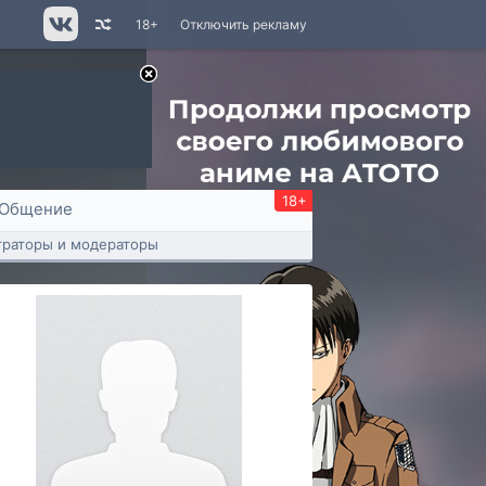
18+
Отключить рекламу
18+
Общение
раторы и модераторы