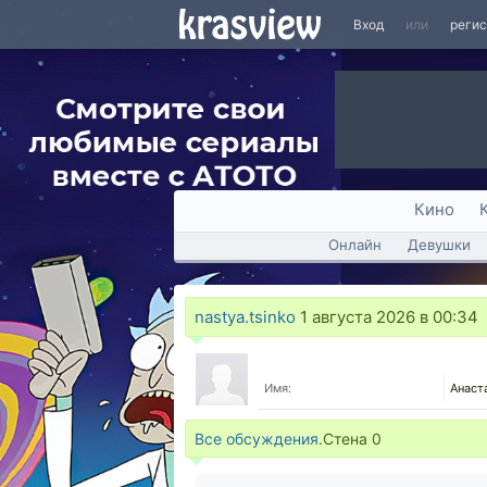
Вход
или
реги
Кино
Онлайн
Девушки
nastya.tsinko
1 августа 2026 в 00:34
Имя:
Анаст
Все обсуждения.
Стена
0