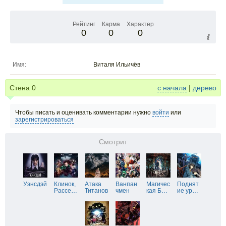
Рейтинг
Карма
Характер
0
0
0
Имя:
Виталя Ильичёв
Стена
0
с начала
|
дерево
Чтобы писать и оценивать комментарии нужно
войти
или
зарегистрироваться
Смотрит
Уэнсдэй
Клинок,
Атака
Ванпан
Магичес
Поднят
Рассе
…
Титанов
чмен
кая Б
…
ие ур
…