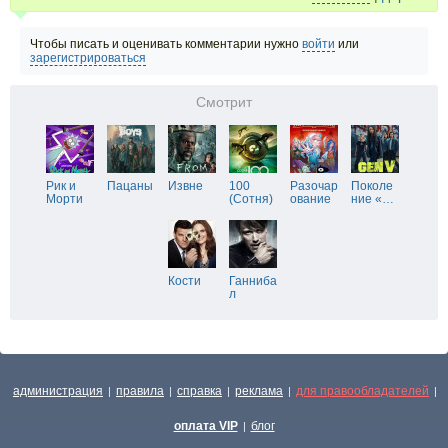
Чтобы писать и оценивать комментарии нужно
войти
или
зарегистрироваться
Смотрит
Рик и
Пацаны
Извне
100
Разочар
Поколе
Морти
(Сотня)
ование
ние «
…
Кости
Ганниба
л
администрация
правила
справка
реклама
для правообладателей
|
|
|
|
|
оплата VIP
блог
|