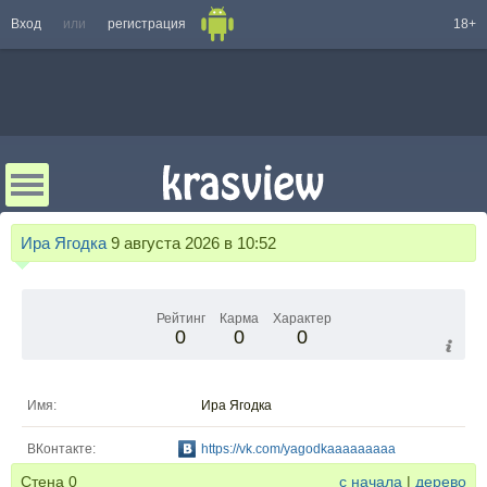
Вход
или
регистрация
18+
Ира Ягодка
9 августа 2026 в 10:52
Рейтинг
Карма
Характер
0
0
0
Имя:
Ира Ягодка
ВКонтакте:
https://vk.com/yagodkaaaaaaaaa
Стена
0
с начала
|
дерево